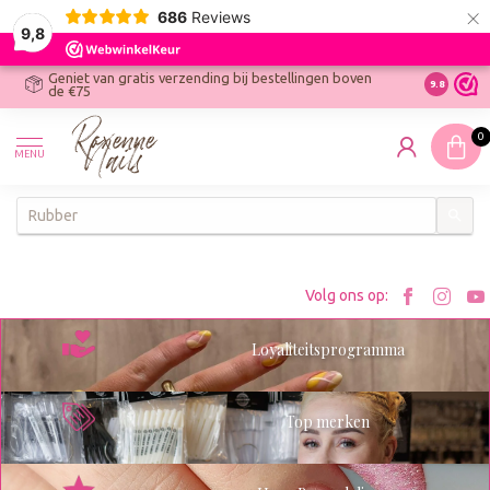
×
686
Reviews
9,8
Geniet van gratis verzending bij bestellingen boven
R
Ontdek On
9.8
de €75
R
N
0
W
MENU
W
K
Bezoe
Bez
Volg ons op:
Roxenn
Rox
Loyaliteitsprogramma
op
op
Facebo
Ins
Top merken