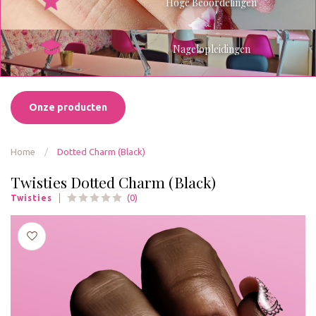
Hoge Beoordelingen
Nagelopleidingen
Onze producten
Home
/
Dotted Charm (Black)
Twisties Dotted Charm (Black)
(0)
Twisties