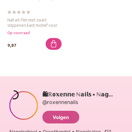
Nail art film met zwart
stippenen kant motief voor
een elegante, speelse en
Op voorraad
tijd...
9,87