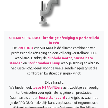
SHEMAX PRO DUO – krachtige afzuiging & perfect licht
in één
De
PRO DUO
van SHEMAX is dé slimme combinatie van
professionele afzuiging en een volledig verstelbare LED-
werklamp. Dankzij de
dubbele motor
,
6 instelbare
standen
en
360° draaibare lamp
werk je stofvrij en altijd in
het juiste licht. Ideaal voor de veeleisende nagelstylist die
comfort en kwaliteit belangrijk vindt.
Extra handig:
We bieden ook
losse HEPA-filters
aan, zodat je eenvoudig
kunt wisselen voor optimale hygiëne en prestaties.
Daarnaast is er een
losse standaard
verkrijgbaar, waarmee
je de PRO DUO makkelijk kunt verplaatsen of ergonomisch
afstemt op jouw werkplek – perfect voor wie flexibiliteit