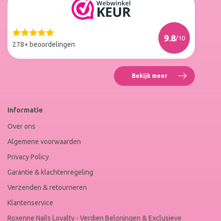
Reviews
Roxenne
Nails
Web
9.8
/10
Winkel
278+ beoordelingen
Keur
Bekijk meer
Reviews
Roxenne
Nails
Web
Informatie
Winkel
Keur
Over ons
Algemene voorwaarden
Privacy Policy
Garantie & klachtenregeling
Verzenden & retourneren
Klantenservice
Roxenne Nails Loyalty - Verdien Beloningen & Exclusieve