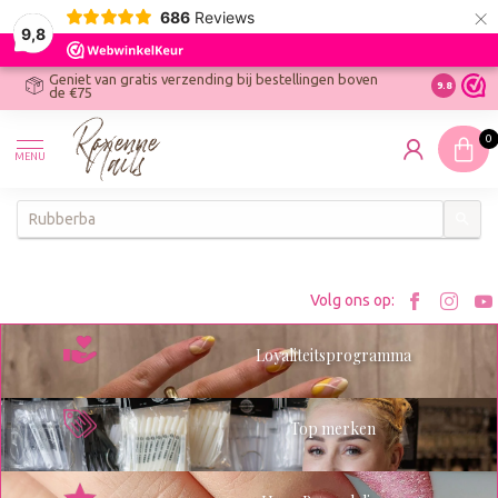
×
686
Reviews
9,8
Geniet van gratis verzending bij bestellingen boven
R
Ontdek On
9.8
de €75
R
N
0
W
MENU
W
K
Bezoe
Bez
Volg ons op:
Roxenn
Rox
Loyaliteitsprogramma
op
op
Facebo
Ins
Top merken