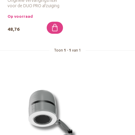
Originele vervangingsfilter
voor de DUO PRO afzuiging
van SHEMAX, ontworpen
voor...
Op voorraad
48,76
Toon
1
-
1
van 1