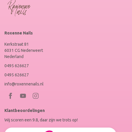
Roxenne Nails
Kerkstraat 81
6031 CG Nederweert
Nederland
0495 626627
0495 626627
info@roxennenails.nl
Bezoek
Bezoek
RoxenneNails
RoxenneNails
Klantbeoordelingen
op
op
Wij scoren een 9.8, daar zijn we trots op!
Facebook
Instagram