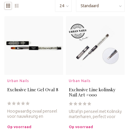
Urban Nails
Urban Nails
Exclusive Line Gel Oval 8
Exclusive Line kolinsky
Nail Art #000
Hoogwaardig ovaal penseel
Ultrafijn penseel met Kolinsky
voor nauwkeurig en
marterharen, perfect voor
gelijkmatig aanbrengen van
gedetailleerde nagelkun...
gel, ide...
Op voorraad
Op voorraad