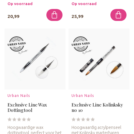
ombre-effe...
Op voorraad
Op voorraad
20,99
25,99
Urban Nails
Urban Nails
Exclusive Line Wax
Exclusive Line Kolinksky
Dottingtool
no 10
Hoogwaardige wax
Hoogwaardig acrylpenseel
dottingtool, perfect voor het
met Kolinsky marterharen,