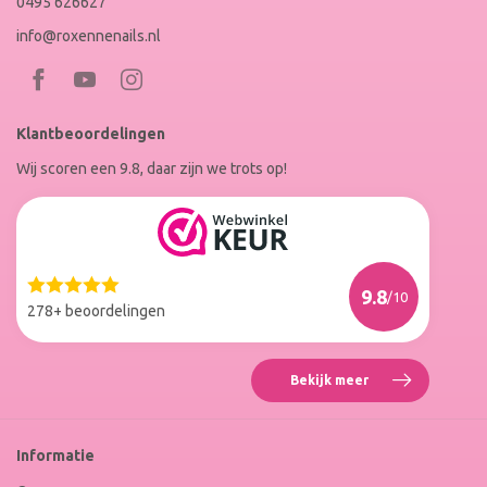
0495 626627
info@roxennenails.nl
Bezoek
Bezoek
RoxenneNails
RoxenneNails
Klantbeoordelingen
op
op
Wij scoren een 9.8, daar zijn we trots op!
Facebook
Instagram
Reviews
Roxenne
Nails
Web
9.8
/10
Winkel
278+ beoordelingen
Keur
Bekijk meer
Reviews
Roxenne
Nails
Web
Informatie
Winkel
Keur