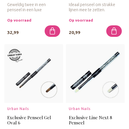
Geweldig twee in een
Ideaal penseel om strakke
penseel in een luxe
lijnen mee te zetten.
uitvoering voor het maken
van Gelpaint ...
Op voorraad
Op voorraad
32,99
20,99
Urban Nails
Urban Nails
Exclusive Penseel Gel
Exclusive Line Next 8
Oval 6
Penseel