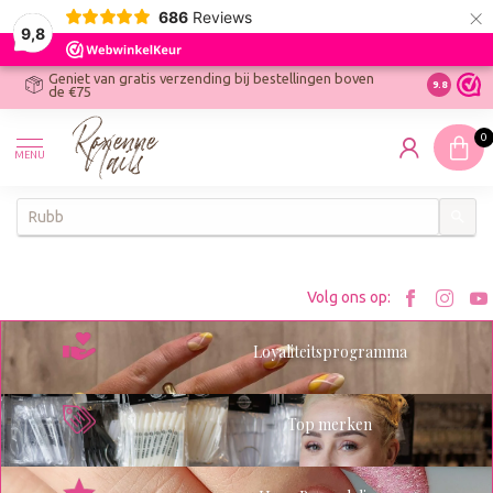
×
686
Reviews
9,8
Geniet van gratis verzending bij bestellingen boven
R
Ontdek On
9.8
de €75
R
N
0
W
MENU
W
K
Bezoe
Bez
Volg ons op:
Roxenn
Rox
Loyaliteitsprogramma
op
op
Facebo
Ins
Top merken