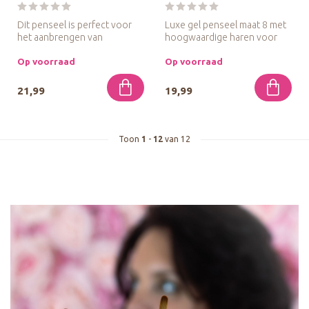
Dit penseel is perfect voor
Luxe gel penseel maat 8 met
het aanbrengen van
hoogwaardige haren voor
bouwgels zoals fibergels,
strak modelleren en
titaniu...
perfecte...
Op voorraad
Op voorraad
21,99
19,99
Toon
1
-
12
van 12