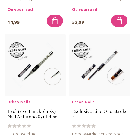
nauwkeurig plaatsen van
ideaal voor het nauwkeurig
strass st...
aa...
Op voorraad
Op voorraad
14,99
52,99
Urban Nails
Urban Nails
Exclusive Line kolinsky
Exclusive Line One Stroke
Nail Art #000 Syntetisch
4
Fijn penseel met
Hoogwaardig penseel voor