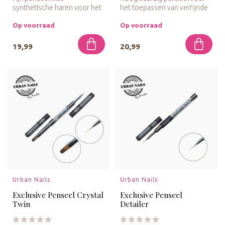
synthetische haren voor het
het toepassen van verfijnde
maken van gedetailleerde
One Stroke technieken en
nagelkunst...
ge...
Op voorraad
Op voorraad
19,99
20,99
Urban Nails
Urban Nails
Exclusive Penseel Crystal
Exclusive Penseel
Twin
Detailer