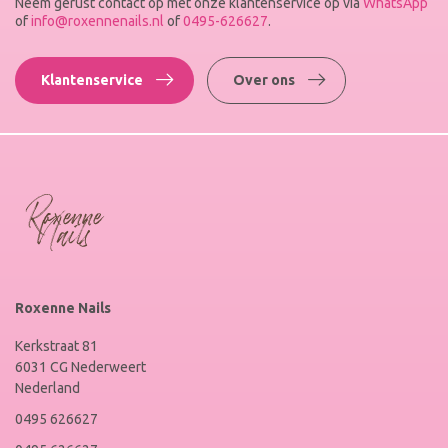
Neem gerust contact op met onze klantenservice op via
WhatsApp
of
info@roxennenails.nl
of
0495-626627
.
Klantenservice
Over ons
Roxenne Nails
Kerkstraat 81
6031 CG Nederweert
Nederland
0495 626627