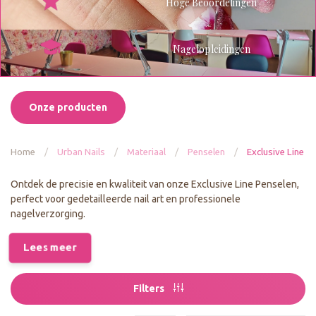
Hoge Beoordelingen
Nagelopleidingen
Onze producten
Home
/
Urban Nails
/
Materiaal
/
Penselen
/
Exclusive Line
Ontdek de precisie en kwaliteit van onze Exclusive Line Penselen,
perfect voor gedetailleerde nail art en professionele
nagelverzorging.
Lees meer
Filters