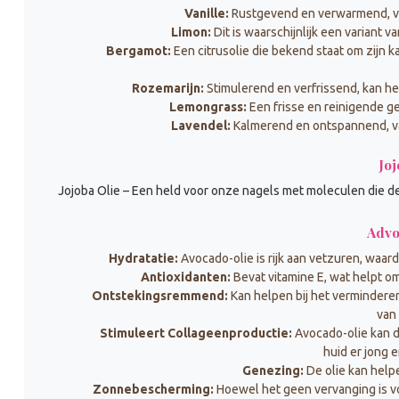
Vanille:
Rustgevend en verwarmend, vaa
Limon:
Dit is waarschijnlijk een variant va
Bergamot:
Een citrusolie die bekend staat om zijn
Rozemarijn:
Stimulerend en verfrissend, kan h
Lemongrass:
Een frisse en reinigende g
Lavendel:
Kalmerend en ontspannend, va
Joj
Jojoba Olie – Een held voor onze nagels met moleculen die de
Advo
Hydratatie:
Avocado-olie is rijk aan vetzuren, waar
Antioxidanten:
Bevat vitamine E, wat helpt o
Ontstekingsremmend:
Kan helpen bij het vermindere
van 
Stimuleert Collageenproductie:
Avocado-olie kan d
huid er jong e
Genezing:
De olie kan help
Zonnebescherming:
Hoewel het geen vervanging is v