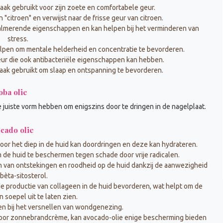
k gebruikt voor zijn zoete en comfortabele geur.
n "citroen" en verwijst naar de frisse geur van citroen.
 kalmerende eigenschappen en kan helpen bij het verminderen van
stress.
elpen om mentale helderheid en concentratie te bevorderen.
eur die ook antibacteriële eigenschappen kan hebben.
ak gebruikt om slaap en ontspanning te bevorderen.
oba olie
 juiste vorm hebben om enigszins door te dringen in de nagelplaat.
cado olie
door het diep in de huid kan doordringen en deze kan hydrateren.
m de huid te beschermen tegen schade door vrije radicalen.
n van ontstekingen en roodheid op de huid dankzij de aanwezigheid
bèta-sitosterol.
e productie van collageen in de huid bevorderen, wat helpt om de
n soepel uit te laten zien.
en bij het versnellen van wondgenezing.
oor zonnebrandcrème, kan avocado-olie enige bescherming bieden