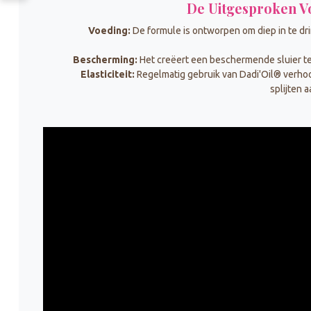
De Uitgesproken V
Voeding:
De formule is ontworpen om diep in te drin
Bescherming:
Het creëert een beschermende sluier t
Elasticiteit:
Regelmatig gebruik van Dadi'Oil® verhoog
splijten 