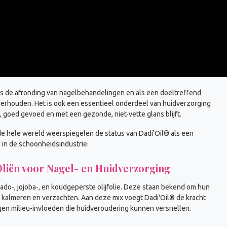
s de afronding van nagelbehandelingen en als een doeltreffend
rhouden. Het is ook een essentieel onderdeel van huidverzorging
 goed gevoed en met een gezonde, niet-vette glans blijft.
e hele wereld weerspiegelen de status van Dadi'Oil® als een
in de schoonheidsindustrie.
Oliën voor Nagel- en Huidverzorging
cado-, jojoba-, en koudgeperste olijfolie. Deze staan bekend om hun
kalmeren en verzachten. Aan deze mix voegt Dadi'Oil® de kracht
egen milieu-invloeden die huidveroudering kunnen versnellen.