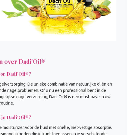
n over Dadi'Oil®
or Dadi'Oil®?
elverzorging. De unieke combinatie van natuurlijke oliën en
nde nagelproblemen. Of u nu een professional bent in de
agelijkse nagelverzorging, Dadi'Oil® is een must-have in uw
routine.
 je Dadi'Oil®?
 moisturizer voor de huid met snelle, niet-vettige absorptie.
ksmogelijkheden die je kunt toepassen in je verschillende