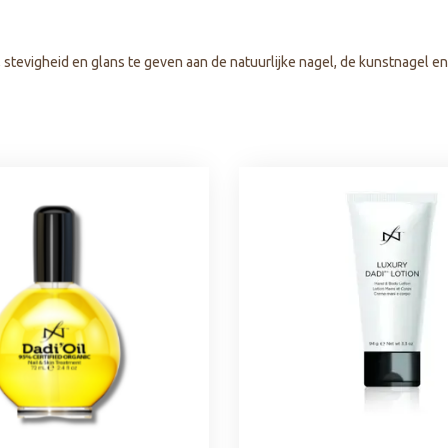
geselecteerde
zoekresultaat
te
, stevigheid en glans te geven aan de natuurlijke nagel, de kunstnagel en 
gaan.
Als
u
met
aanraaktoetsen
werkt,
kunt
u
touch-
en
swipetekens
gebruiken.