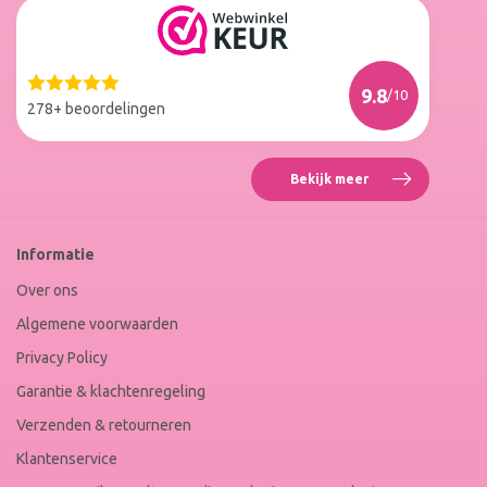
Reviews
Roxenne
Nails
Web
9.8
/10
Winkel
278+ beoordelingen
Keur
Bekijk meer
Reviews
Roxenne
Nails
Web
Informatie
Winkel
Keur
Over ons
Algemene voorwaarden
Privacy Policy
Garantie & klachtenregeling
Verzenden & retourneren
Klantenservice