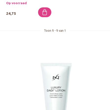
diepe hyd...
Op voorraad
24,75
Toon
1
-
1
van 1