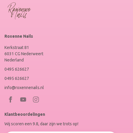
Roxenne Nails
Kerkstraat 81
6031 CG Nederweert
Nederland
0495 626627
0495 626627
info@roxennenails.nl
Bezoek
Bezoek
RoxenneNails
RoxenneNails
Klantbeoordelingen
op
op
Wij scoren een 9.8, daar zijn we trots op!
Facebook
Instagram