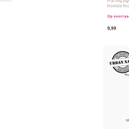
Prachtig pi
mooiste Roz
voor ...
Op voorra
9,99