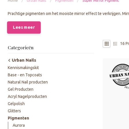
Home
/
Urban Nails
/
Pigmenten
/
Super Mirror Pigment
Prachtige pigmenten om het mooiste mirror effect te verkrijgen. Mir
Lees meer
16
P
Categorieën
Urban Nails
Kennismakingskit
Base - en Topcoats
Natural Nail producten
Gel Producten
Acryl Nagelproducten
Gelpolish
Glitters
Pigmenten
Aurora