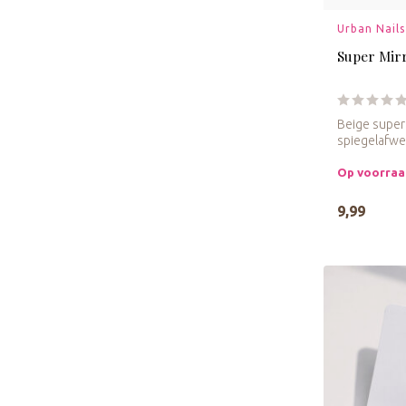
Urban Nails
Super Mir
Beige super
spiegelafwe
Op voorra
9,99