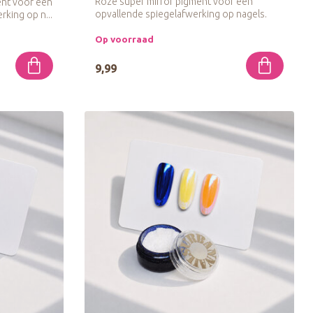
Roze super mirror pigment voor een
ent voor een
opvallende spiegelafwerking op nagels.
king op n...
Op voorraad
9,99