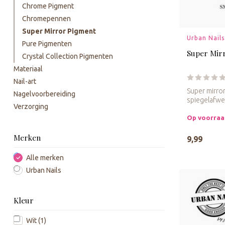
Chrome Pigment
Chromepennen
Super Mirror Pigment
Urban Nails
Pure Pigmenten
Super Mir
Crystal Collection Pigmenten
Materiaal
Nail-art
Super mirro
Nagelvoorbereiding
spiegelafwe
Verzorging
Op voorra
Merken
9,99
Alle merken
Urban Nails
Kleur
Wit
(1)