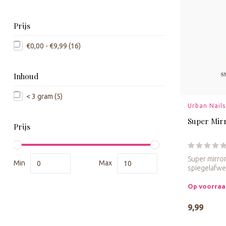
Prijs
€0,00 - €9,99
(16)
Inhoud
< 3 gram
(5)
Urban Nails
Super Mir
Prijs
Super mirro
Min
Max
spiegelafwe
Op voorra
9,99