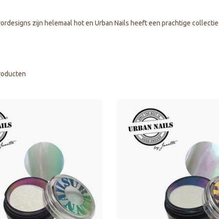
geselecteerde
zoekresultaat
te
rordesigns zijn helemaal hot en Urban Nails heeft een prachtige collectie
gaan.
Als
u
met
aanraaktoetsen
roducten
werkt,
kunt
u
touch-
en
swipetekens
gebruiken.