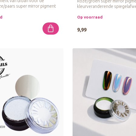
gment van urban voor de
Roze/groen super mirror pigm
e/paars super mirror pigment
kleurveranderende spiegelafwer
ad
Op voorraad
9,99