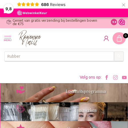
×
686
Reviews
9,8
Geniet van gratis verzending bij bestellingen boven
R
Ontdek On
9.8
de €75
R
N
0
W
MENU
W
K
Bezoe
Bez
Volg ons op:
Roxenn
Rox
Loyaliteitsprogramma
op
op
Facebo
Ins
Top merken