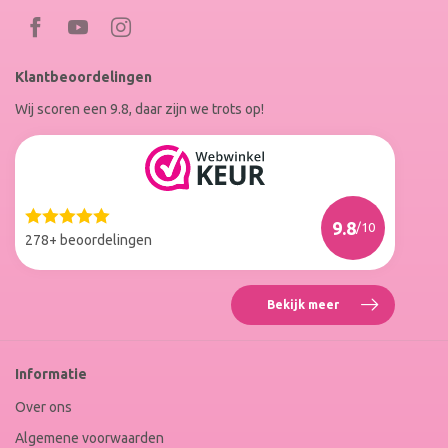
Bezoek
Bezoek
RoxenneNails
RoxenneNails
Klantbeoordelingen
op
op
Wij scoren een 9.8, daar zijn we trots op!
Facebook
Instagram
Reviews
Roxenne
Nails
Web
9.8
/10
Winkel
278+ beoordelingen
Keur
Bekijk meer
Reviews
Roxenne
Nails
Web
Informatie
Winkel
Keur
Over ons
Algemene voorwaarden