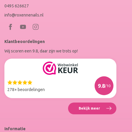
0495 626627
info@roxennenails.nl
Bezoek
Bezoek
RoxenneNails
RoxenneNails
Klantbeoordelingen
op
op
Wij scoren een 9.8, daar zijn we trots op!
Facebook
Instagram
Reviews
Roxenne
Nails
Web
9.8
/10
Winkel
278+ beoordelingen
Keur
Bekijk meer
Reviews
Roxenne
Nails
Web
Informatie
Winkel