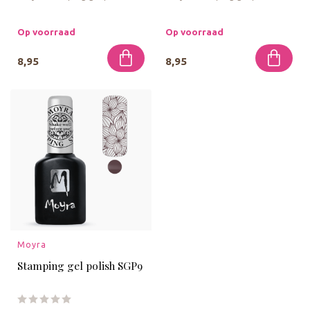
Met deze stempel gelpolish
Met deze stempel gelpolish
in een flesje kun je de ...
in een flesje kun je de ...
Op voorraad
Op voorraad
8,95
8,95
Moyra
Stamping gel polish SGP9