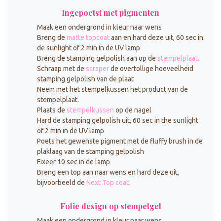
Ingepoetst met pigmenten
Maak een ondergrond in kleur naar wens
Breng de
matte topcoat
aan en hard deze uit, 60 sec in
de sunlight of 2 min in de UV lamp
Breng de stamping gelpolish aan op de
stempelplaat.
Schraap met de
scraper
de overtollige hoeveelheid
stamping gelpolish van de plaat
Neem met het stempelkussen het product van de
stempelplaat.
Plaats de
stempelkussen
op de nagel
Hard de stamping gelpolish uit, 60 sec in the sunlight
of 2 min in de UV lamp
Poets het gewenste pigment met de fluffy brush in de
plaklaag van de stamping gelpolish
Fixeer 10 sec in de lamp
Breng een top aan naar wens en hard deze uit,
bijvoorbeeld de
Next Top coat.
Folie design op stempelgel
Maak een ondergrond in kleur naar wens