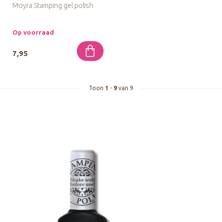
Moyra Stamping gel polish
Met deze stempel gelpolish
in een flesje kun je de ...
Op voorraad
7,95
Toon
1
-
9
van 9