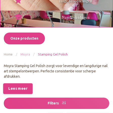
Hoge Beoordelingen
Nagelopleidingen
Onze producten
Home
/
Moyra
/
Stamping Gel Polish
Moyra Stamping Gel Polish zorgt voor levendige en langdurige nail
art stempelontwerpen. Perfecte consistentie voor scherpe
afdrukken.
Lees meer
Filters