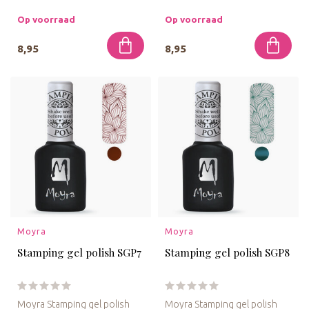
Met deze stempel gelpolish
Met deze stempel gelpolish
in een flesje kun je de ...
in een flesje kun je de ...
Op voorraad
Op voorraad
8,95
8,95
Moyra
Moyra
Stamping gel polish SGP7
Stamping gel polish SGP8
Moyra Stamping gel polish
Moyra Stamping gel polish