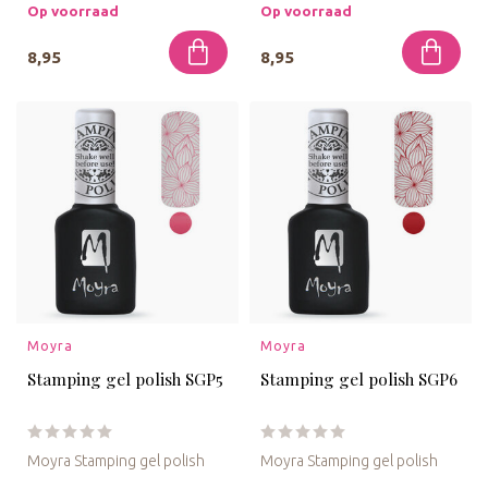
in een flesje kun je de ...
in een flesje kun je de ...
Op voorraad
Op voorraad
8,95
8,95
Moyra
Moyra
Stamping gel polish SGP5
Stamping gel polish SGP6
Moyra Stamping gel polish
Moyra Stamping gel polish