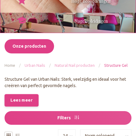
Hoge Beoordelingen
Nagelopleidingen
Onze producten
Home
/
Urban Nails
/
Natural Nail producten
/
Structure Gel
Structure Gel van Urban Nails: Sterk, veelzijdig en ideaal voor het
creëren van perfect gevormde nagels.
Lees meer
Filters