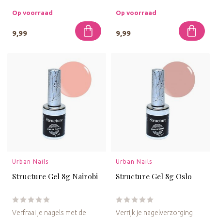
Structure Gel 8g Miami Sand.
Rosé. Deze gel biedt een
Deze...
zachte ...
Op voorraad
Op voorraad
9,99
9,99
Urban Nails
Urban Nails
Structure Gel 8g Nairobi
Structure Gel 8g Oslo
Verfraai je nagels met de
Verrijk je nagelverzorging