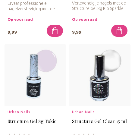
Verlevendig je nagels met de
Ervaar professionele
Structure Gel 8g Rio Sparkle.
nagelversteviging met de
Deze gel biedt een sp...
Structure Gel Professor
(Clear). P...
Op voorraad
Op voorraad
9,99
9,99
Urban Nails
Urban Nails
Structure Gel 8g Tokio
Structure Gel Clear 15 ml