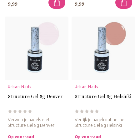
9,99
9,99
Urban Nails
Urban Nails
Structure Gel 8g Denver
Structure Gel 8g Helsinki
Verwen je nagels met
Verrijk je nagelroutine met
Structure Gel 8g Denver
Structure Gel 8g Helsinki
Rose. Deze gel biedt een
Nude voor een natuurlijke ...
delicate r...
Op voorraad
Op voorraad