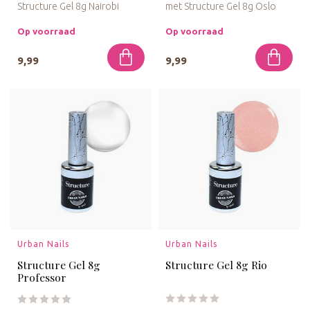
Structure Gel 8g Nairobi
met Structure Gel 8g Oslo
Coral. Deze gel biedt een
Peach voor een subtiele per...
war...
Op voorraad
Op voorraad
9,99
9,99
Urban Nails
Urban Nails
Structure Gel 8g
Structure Gel 8g Rio
Professor