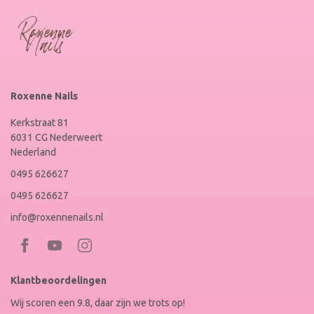
Roxenne Nails
Kerkstraat 81
6031 CG Nederweert
Nederland
0495 626627
0495 626627
info@roxennenails.nl
Bezoek
Bezoek
RoxenneNails
RoxenneNails
Klantbeoordelingen
op
op
Wij scoren een 9.8, daar zijn we trots op!
Facebook
Instagram