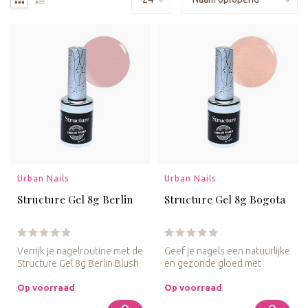
Urban Nails
Urban Nails
Structure Gel 8g Berlin
Structure Gel 8g Bogota
Verrijk je nagelroutine met de
Geef je nagels een natuurlijke
Structure Gel 8g Berlin Blush
en gezonde gloed met
voor een stijlvolle...
Structure Gel 8g Bogota
Blus...
Op voorraad
Op voorraad