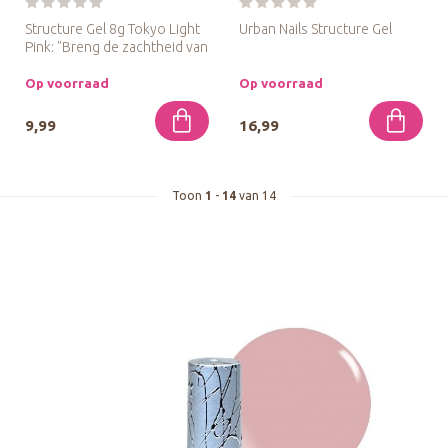
Structure Gel 8g Tokyo Light
Urban Nails Structure Gel
Pink: "Breng de zachtheid van
Tokyo naar je nagels...
De Urban Nails Structure Gel
is bedoeld voor het ...
Op voorraad
Op voorraad
9,99
16,99
Toon
1
-
14
van 14