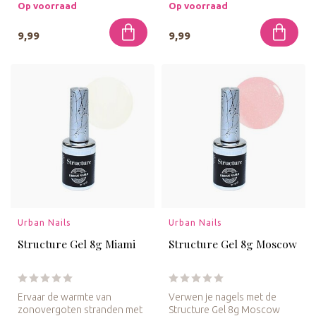
Deze gel biedt ...
Structure ...
Op voorraad
Op voorraad
9,99
9,99
Urban Nails
Urban Nails
Structure Gel 8g Miami
Structure Gel 8g Moscow
Ervaar de warmte van
Verwen je nagels met de
zonovergoten stranden met
Structure Gel 8g Moscow