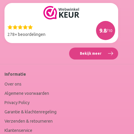
Reviews
Roxenne
Nails
Web
9.8
/10
Winkel
278+ beoordelingen
Keur
Bekijk meer
Reviews
Roxenne
Nails
Web
Informatie
Winkel
Keur
Over ons
Algemene voorwaarden
Privacy Policy
Garantie & klachtenregeling
Verzenden & retourneren
Klantenservice