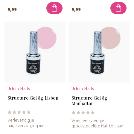
9,99
9,99
Urban Nails
Urban Nails
Structure Gel 8g Lisbon
Structure Gel 8g
Manhattan
Verlevendig je
Voeg een vleugje
nagelverzorging met
grootstedelijke flair toe aan
Structure Gel 8g Lisbon Pink.
je nagelroutine met de