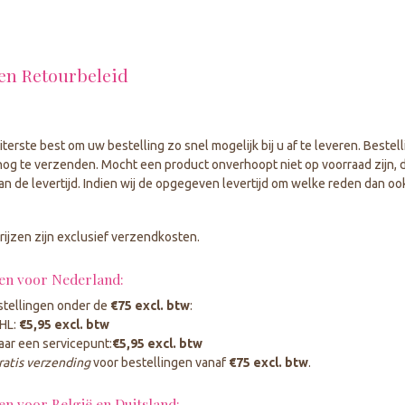
geselecteerde
zoekresultaat
te
gaan.
en Retourbeleid
Als
u
met
aanraaktoetsen
iterste best om uw bestelling zo snel mogelijk bij u af te leveren. Best
werkt,
og te verzenden. Mocht een product onverhoopt niet op voorraad zijn, d
kunt
van de levertijd. Indien wij de opgegeven levertijd om welke reden dan oo
u
touch-
en
ijzen zijn exclusief verzendkosten.
swipetekens
gebruiken.
en voor Nederland:
stellingen onder de
€75 excl. btw
:
HL:
€5,95 excl. btw
aar een servicepunt:
€5,95 excl. btw
ratis verzending
voor bestellingen vanaf
€75 excl. btw
.
n voor België en Duitsland: