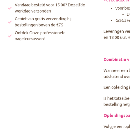
Vandaag besteld voor 15:00? Dezelfde
Voor be
werkdag verzonden
D
Geniet van gratis verzending bij
Gratis 
bestellingen boven de €75
Leveringen ve
Ontdek Onze professionele
en 18:00 uur. 
nagelcursussen!
Combinatie v
Wanneer een be
uitsluitend ov
Een opleiding 
Is het totaalb
bestelling netj
Opleidingsp
Volg je een op