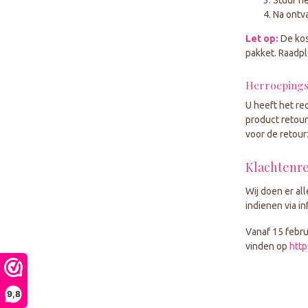
Na ontv
Let op:
De kos
pakket. Raadpl
Herroepings
U heeft het re
product retour
voor de retour
Klachtenr
Wij doen er al
indienen via
in
Vanaf 15 febru
vinden op
http
9,8