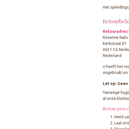
Het opleidings
Retourbele
Retouradres:
Roxenne Nails
Kerkstraat 81
6031 CG Nede
Nederland
U heeft het re
ongebruikt en 
Let op: Geen 
Vanwege hygiën
al onze klante
Retourproce
Meld uw 
Laat ons
Stuur h