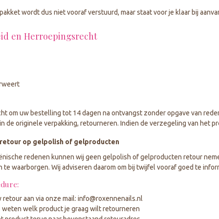
pakket wordt dus niet vooraf verstuurd, maar staat voor je klaar bij aanva
id en Herroepingsrecht
rweert
cht om uw bestelling tot 14 dagen na ontvangst zonder opgave van reden
in de originele verpakking, retourneren. Indien de verzegeling van het pr
retour op gelpolish of gelproducten
ische redenen kunnen wij geen gelpolish of gelproducten retour nemen of
n te waarborgen. Wij adviseren daarom om bij twijfel vooraf goed te infor
dure:
retour aan via onze mail:
info@roxennenails.nl
 weten welk product je graag wilt retourneren
et product terug naar bovenstaand retouradres.