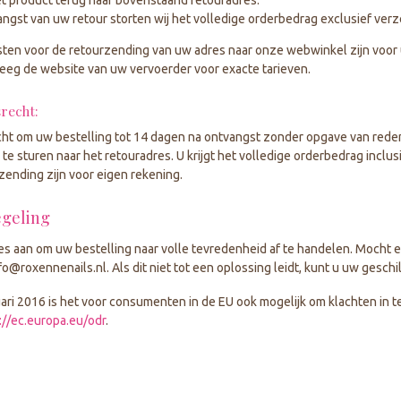
angst van uw retour storten wij het volledige orderbedrag exclusief ve
ten voor de retourzending van uw adres naar onze webwinkel zijn voor
eeg de website van uw vervoerder voor exacte tarieven.
recht:
cht om uw bestelling tot 14 dagen na ontvangst zonder opgave van rede
 te sturen naar het retouradres. U krijgt het volledige orderbedrag inc
zending zijn voor eigen rekening.
egeling
les aan om uw bestelling naar volle tevredenheid af te handelen. Mocht er
fo@roxennenails.nl
. Als dit niet tot een oplossing leidt, kunt u uw ges
ari 2016 is het voor consumenten in de EU ook mogelijk om klachten in 
://ec.europa.eu/odr
.