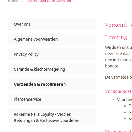
Home
/
Verzenden & retourneren
Verzend- 
Over ons
Levering
Algemene voorwaarden
Wij doen ons u
dezelfde dag n
Privacy Policy
een indicatie 
hoogte.
Garantie & klachtenregeling
De vermelde pr
Verzenden & retourneren
Verzendkost
Klantenservice
Voor be
D
N
Roxenne Nails Loyalty - Verdien
G
Beloningen & Exclusieve voordelen
Verzendkoste