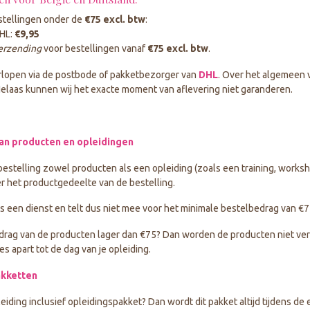
stellingen onder de
€75 excl. btw
:
HL:
€9,95
verzending
voor bestellingen vanaf
€75 excl. btw
.
rlopen via de postbode of pakketbezorger van
DHL
. Over het algemeen 
Helaas kunnen wij het exacte moment van aflevering niet garanderen.
an producten en opleidingen
stelling zowel producten als een opleiding (zoals een training, worksho
er het productgedeelte van de bestelling.
is een dienst en telt dus niet mee voor het minimale bestelbedrag van €75
edrag van de producten lager dan €75? Dan worden de producten niet verz
es apart tot de dag van je opleiding.
akketten
leiding inclusief opleidingspakket? Dan wordt dit pakket altijd tijdens de