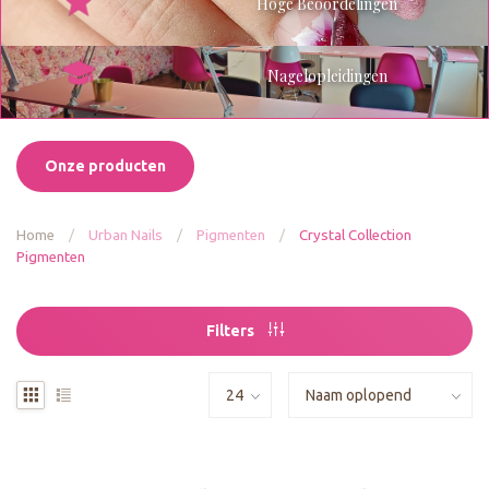
Hoge Beoordelingen
Nagelopleidingen
Onze producten
Home
/
Urban Nails
/
Pigmenten
/
Crystal Collection
Pigmenten
Filters