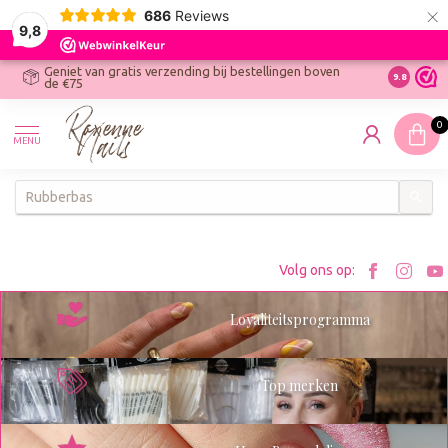
×
686
Reviews
9,8
Geniet van gratis verzending bij bestellingen boven
R
Ontdek On
9.8
de €75
R
N
0
W
MENU
W
K
Bezoe
Bez
Volg ons op:
Roxenn
Rox
Loyaliteitsprogramma
op
op
Facebo
Ins
Top merken