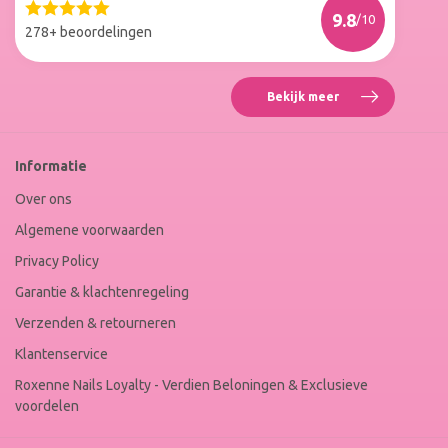
Web
9.8
/10
Winkel
278+ beoordelingen
Keur
Bekijk meer
Reviews
Roxenne
Nails
Web
Informatie
Winkel
Keur
Over ons
Algemene voorwaarden
Privacy Policy
Garantie & klachtenregeling
Verzenden & retourneren
Klantenservice
Roxenne Nails Loyalty - Verdien Beloningen & Exclusieve
voordelen