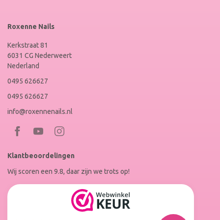
Roxenne Nails
Kerkstraat 81
6031 CG Nederweert
Nederland
0495 626627
0495 626627
info@roxennenails.nl
Bezoek
Bezoek
RoxenneNails
RoxenneNails
Klantbeoordelingen
op
op
Wij scoren een 9.8, daar zijn we trots op!
Facebook
Instagram
Reviews
Roxenne
Nails