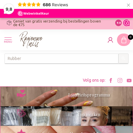
×
686
Reviews
9,8
Geniet van gratis verzending bij bestellingen boven
R
Ontdek On
9.8
de €75
R
N
0
W
MENU
W
K
Bezoe
Bez
Volg ons op:
Roxenn
Rox
Loyaliteitsprogramma
op
op
Facebo
Ins
Top merken