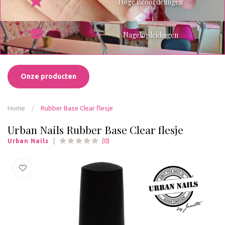
Hoge Beoordelingen
Nagelopleidingen
Onze producten
Home
/
Rubber Base Clear flesje
Urban Nails Rubber Base Clear flesje
(0)
Urban Nails