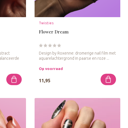
Twisties
Flower Dream
stract
Design by Roxenne: dromerige nail film met
alanceerde
aquarelachtergrond in paarse en roze ...
Op voorraad
11,95