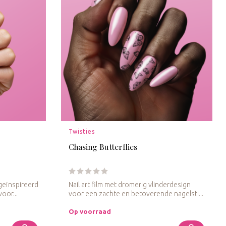
Twisties
Chasing Butterflies
 geïnspireerd
Nail art film met dromerig vlinderdesign
oor...
voor een zachte en betoverende nagelsti...
Op voorraad