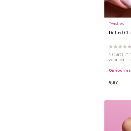
Twisties
Dotted Ch
Nail art fil
voor een spe
Op voorra
9,87