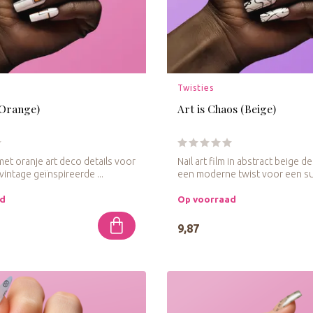
Twisties
(Orange)
Art is Chaos (Beige)
m met oranje art deco details voor
Nail art film in abstract beige d
intage geïnspireerde ...
een moderne twist voor een sub
ad
Op voorraad
9,87