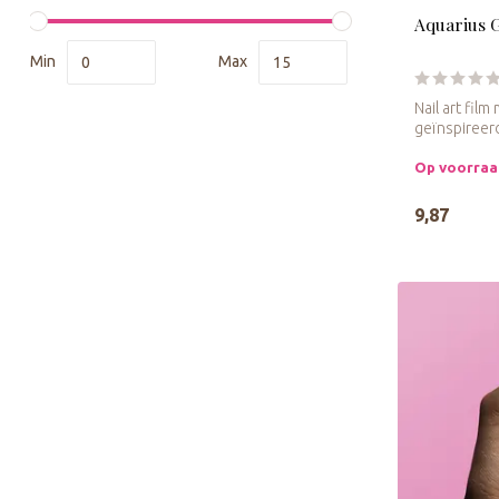
Aquarius 
Min
Max
Nail art film
geïnspireer
Op voorra
9,87