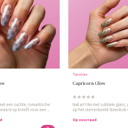
Twisties
low
Capricorn Glow
m met een zachte, romantische
Nail art film met subtiele glans,
ireerd op Kreeft voor een ...
op het sterrenbeeld Steenbok v
ad
Op voorraad