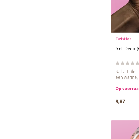
Twisties
Art Deco 
Nail art fil
een warme, v
Op voorra
9,87