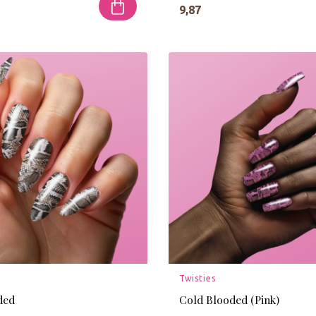
9,87
Twisties
ded
Cold Blooded (Pink)