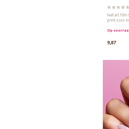
Nail art fil
print voor e
Op voorra
9,87