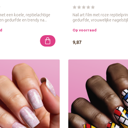
m met een koele, reptielachtige
Nail art film met roze reptielpr
en gedurfde en trendy na...
gedurfde, vrouwelijke nagelstijl
ad
Op voorraad
9,87