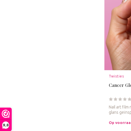
Twisties
Cancer G
Nail art fil
glans geïnsp
Op voorra
9,8