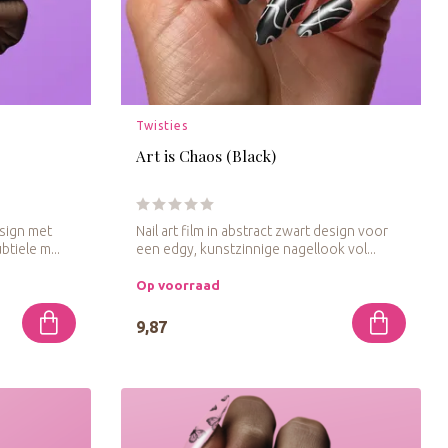
Twisties
Art is Chaos (Black)
esign met
Nail art film in abstract zwart design voor
tiele m...
een edgy, kunstzinnige nagellook vol...
Op voorraad
9,87