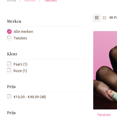
Home
/
Merken
/
Twisties
48
P
Merken
Alle merken
Twisties
Kleur
Paars
(1)
Roze
(1)
Prijs
€10,00 - €49,99
(48)
Prijs
Twisties