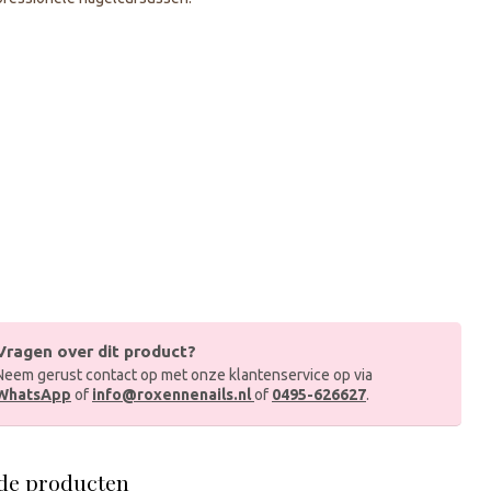
Vragen over dit product?
Neem gerust contact op met onze klantenservice op via
WhatsApp
of
info@roxennenails.nl
of
0495-626627
.
de producten