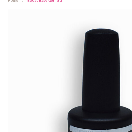
Home
/
Boost Base Gel 15g