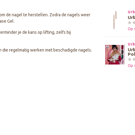
Urb
 om de nagel te herstellen. Zodra de nagels weer
Urb
ase Gel.
Op 
minder je de kans op lifting, zelfs bij
Urb
Urb
en die regelmatig werken met beschadigde nagels.
Pol
Op 