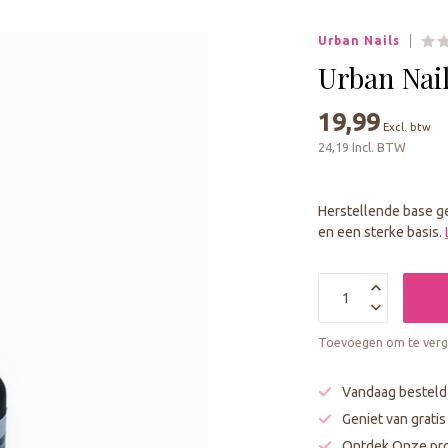
geselecteerde
zoekresultaat
Urban Nails
te
gaan.
Urban Nail
Als
u
19,99
Excl. btw
met
24,19 Incl. BTW
aanraaktoetsen
werkt,
kunt
Herstellende base ge
u
en een sterke basis.
touch-
en
swipetekens
gebruiken.
Toevoegen om te verge
Vandaag besteld
Geniet van grati
Ontdek Onze pro