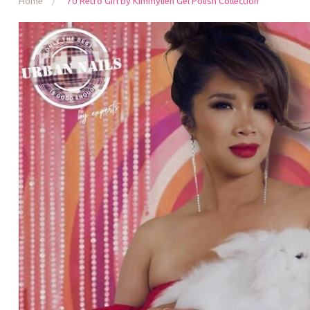
Home
/
'70 Retro Girl by Kimmylien Gel Polish Collection