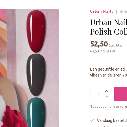
geselecteerde
zoekresultaat
Urban Nails
te
gaan.
Urban Nail
Als
Polish Col
u
met
52,50
aanraaktoetsen
Excl. btw
werkt,
63,53 Incl. BTW
kunt
u
touch-
Een gedurfde en stijl
en
vibes van de jaren 7
swipetekens
gebruiken.
Toevoegen om te verge
Vandaag besteld