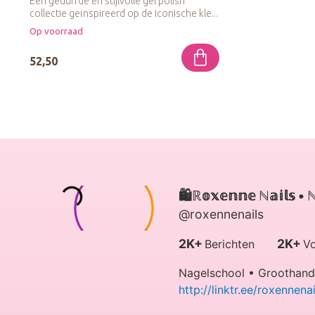
Een gedurfde en stijlvolle gel polish
collectie geïnspireerd op de iconische kle...
Op voorraad
52,50