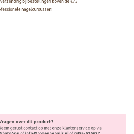
s verzending bij bestellingen boven de €75
fessionele nagelcursussen!
Vragen over dit product?
Neem gerust contact op met onze klantenservice op via
WhatsApp
of
info@roxennenails.nl
of
0495-626627
.