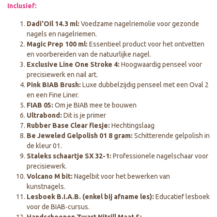
Inclusief:
Dadi'Oil 14.3 ml:
Voedzame nagelriemolie voor gezonde
nagels en nagelriemen.
Magic Prep 100 ml:
Essentieel product voor het ontvetten
en voorbereiden van de natuurlijke nagel.
Exclusive Line One Stroke 4:
Hoogwaardig penseel voor
precisiewerk en nail art.
Pink BIAB Brush:
Luxe dubbelzijdig penseel met een Oval 2
en een Fine Liner.
FIAB 05:
Om je BIAB mee te bouwen
Ultrabond:
Dit is je primer
Rubber Base Clear flesje:
Hechtingslaag
Be Jeweled Gelpolish 01 8 gram:
Schitterende gelpolish in
de kleur 01.
Staleks schaartje SX 32-1:
Professionele nagelschaar voor
precisiewerk.
Volcano M bit:
Nagelbit voor het bewerken van
kunstnagels.
Lesboek B.I.A.B. (enkel bij afname les):
Educatief lesboek
voor de BIAB-cursus.