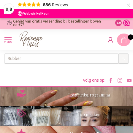
×
686
Reviews
9,8
Geniet van gratis verzending bij bestellingen boven
R
Ontdek On
9.8
de €75
R
N
0
W
MENU
W
K
Bezoe
Bez
Volg ons op:
Roxenn
Rox
Loyaliteitsprogramma
op
op
Facebo
Ins
Top merken