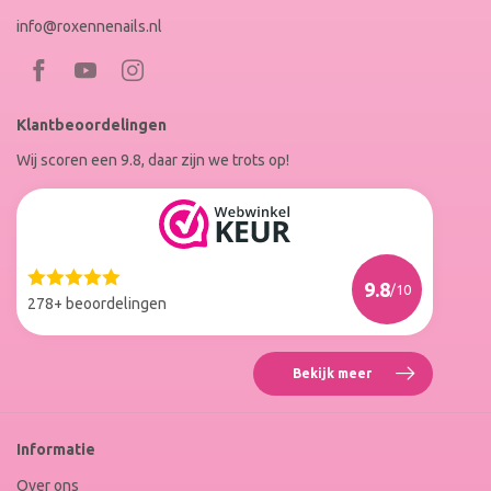
info@roxennenails.nl
Bezoek
Bezoek
RoxenneNails
RoxenneNails
Klantbeoordelingen
op
op
Wij scoren een 9.8, daar zijn we trots op!
Facebook
Instagram
Reviews
Roxenne
Nails
Web
9.8
/10
Winkel
278+ beoordelingen
Keur
Bekijk meer
Reviews
Roxenne
Nails
Web
Informatie
Winkel
Keur
Over ons