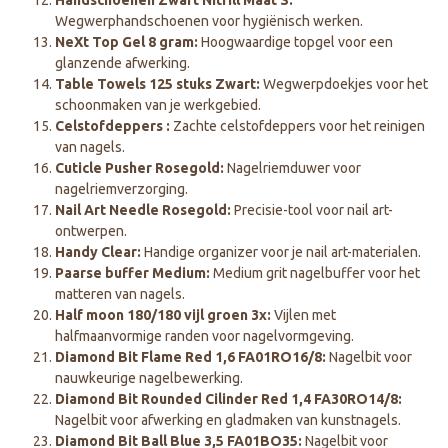
Handschoenen Zwart Nitrill Maat S:
Wegwerphandschoenen voor hygiënisch werken.
NeXt Top Gel 8 gram:
Hoogwaardige topgel voor een
glanzende afwerking.
Table Towels 125 stuks Zwart:
Wegwerpdoekjes voor het
schoonmaken van je werkgebied.
Celstofdeppers :
Zachte celstofdeppers voor het reinigen
van nagels.
Cuticle Pusher Rosegold:
Nagelriemduwer voor
nagelriemverzorging.
Nail Art Needle Rosegold:
Precisie-tool voor nail art-
ontwerpen.
Handy Clear:
Handige organizer voor je nail art-materialen.
Paarse buffer Medium:
Medium grit nagelbuffer voor het
matteren van nagels.
Half moon 180/180 vijl groen 3x:
Vijlen met
halfmaanvormige randen voor nagelvormgeving.
Diamond Bit Flame Red 1,6 FA01RO16/8:
Nagelbit voor
nauwkeurige nagelbewerking.
Diamond Bit Rounded Cilinder Red 1,4 FA30RO14/8:
Nagelbit voor afwerking en gladmaken van kunstnagels.
Diamond Bit Ball Blue 3,5 FA01BO35:
Nagelbit voor