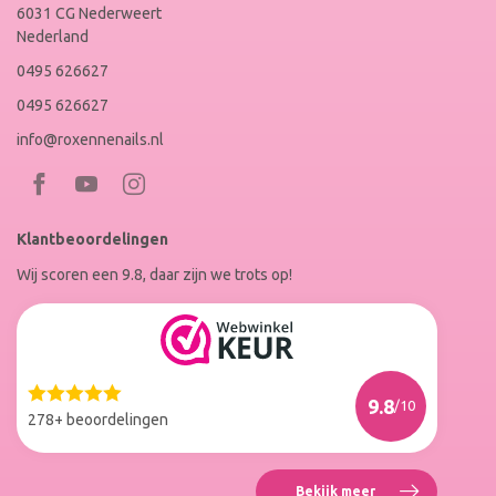
6031 CG Nederweert
Nederland
0495 626627
0495 626627
info@roxennenails.nl
Bezoek
Bezoek
RoxenneNails
RoxenneNails
Klantbeoordelingen
op
op
Wij scoren een 9.8, daar zijn we trots op!
Facebook
Instagram
Reviews
Roxenne
Nails
Web
9.8
/10
Winkel
278+ beoordelingen
Keur
Bekijk meer
Reviews