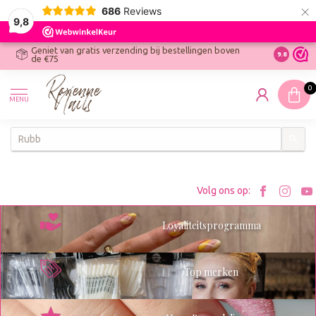
×
686
Reviews
9,8
Geniet van gratis verzending bij bestellingen boven
R
Ontdek On
9.8
de €75
R
N
0
W
MENU
W
K
Bezoe
Bez
Volg ons op:
Roxenn
Rox
Loyaliteitsprogramma
op
op
Facebo
Ins
Top merken