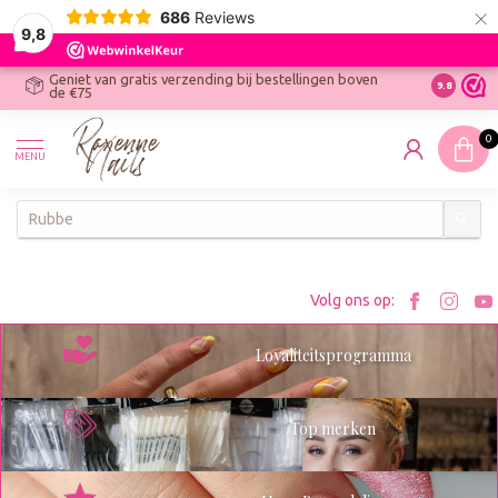
×
686
Reviews
9,8
Geniet van gratis verzending bij bestellingen boven
R
Ontdek On
9.8
de €75
R
N
0
W
MENU
W
K
Bezoe
Bez
Volg ons op:
Roxenn
Rox
Loyaliteitsprogramma
op
op
Facebo
Ins
Top merken