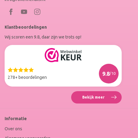
Bezoek
Bezoek
RoxenneNails
RoxenneNails
Klantbeoordelingen
op
op
Wij scoren een 9.8, daar zijn we trots op!
Facebook
Instagram
Reviews
Roxenne
Nails
Web
9.8
/10
Winkel
278+ beoordelingen
Keur
Bekijk meer
Reviews
Roxenne
Nails
Web
Informatie
Winkel
Keur
Over ons