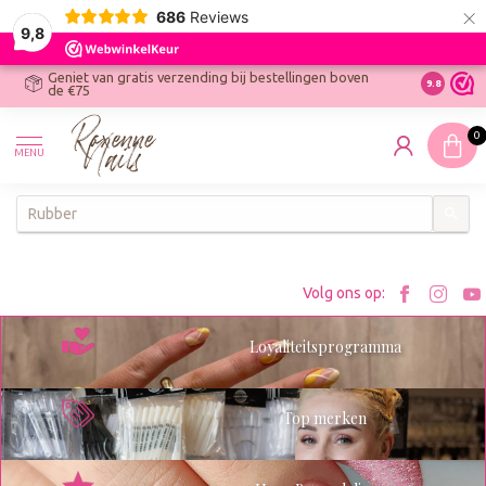
×
686
Reviews
9,8
Geniet van gratis verzending bij bestellingen boven
R
Ontdek On
9.8
de €75
R
N
0
W
MENU
W
K
Bezoe
Bez
Volg ons op:
Roxenn
Rox
Loyaliteitsprogramma
op
op
Facebo
Ins
Top merken