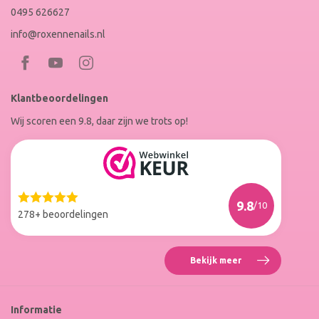
0495 626627
info@roxennenails.nl
Bezoek
Bezoek
RoxenneNails
RoxenneNails
Klantbeoordelingen
op
op
Wij scoren een 9.8, daar zijn we trots op!
Facebook
Instagram
Reviews
Roxenne
Nails
Web
9.8
/10
Winkel
278+ beoordelingen
Keur
Bekijk meer
Reviews
Roxenne
Nails
Web
Informatie
Winkel