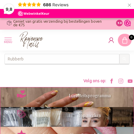
×
686
Reviews
9,8
Geniet van gratis verzending bij bestellingen boven
R
Ontdek On
9.8
de €75
R
N
0
W
MENU
W
K
Bezoe
Bez
Volg ons op:
Roxenn
Rox
Loyaliteitsprogramma
op
op
Facebo
Ins
Top merken