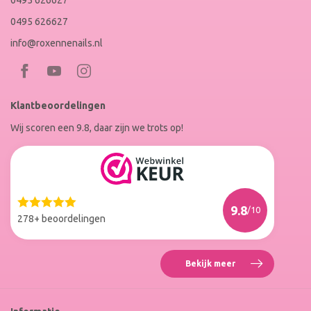
0495 626627
0495 626627
info@roxennenails.nl
Bezoek
Bezoek
RoxenneNails
RoxenneNails
Klantbeoordelingen
op
op
Wij scoren een 9.8, daar zijn we trots op!
Facebook
Instagram
Reviews
Roxenne
Nails
Web
9.8
/10
Winkel
278+ beoordelingen
Keur
Bekijk meer
Reviews
Roxenne
Nails
Web