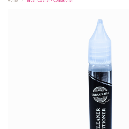
Home
/
Brush Cleaner - Conditioner