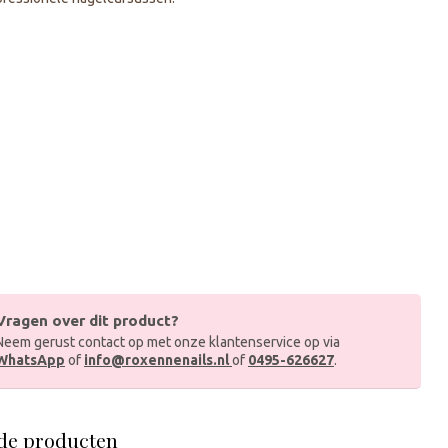
Vragen over dit product?
Neem gerust contact op met onze klantenservice op via
WhatsApp
of
info@roxennenails.nl
of
0495-626627
.
de producten