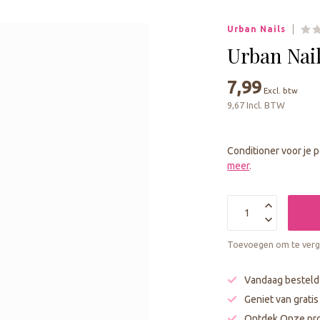
geselecteerde
zoekresultaat
Urban Nails
te
gaan.
Urban Nai
Als
u
7,99
Excl. btw
met
9,67 Incl. BTW
aanraaktoetsen
werkt,
kunt
Conditioner voor je 
u
meer
.
touch-
en
swipetekens
gebruiken.
Toevoegen om te verge
Vandaag besteld
Geniet van grati
Ontdek Onze pro