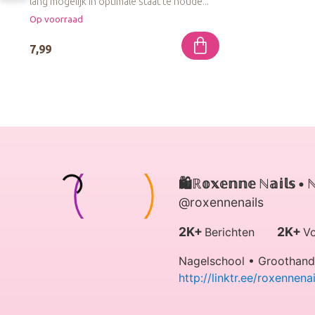
lang mogelijk in optimale staat te houde...
Op voorraad
7,99