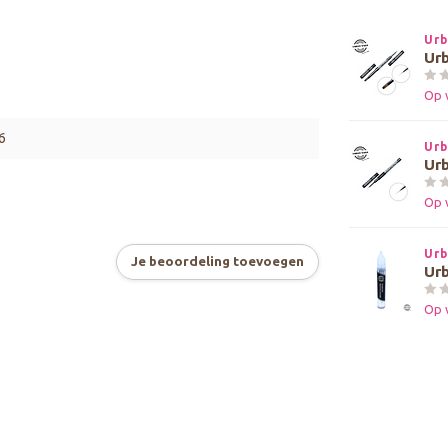
Urb
Urb
Op 
6
Urb
Urb
Op 
Urb
Je beoordeling toevoegen
Urb
Op 