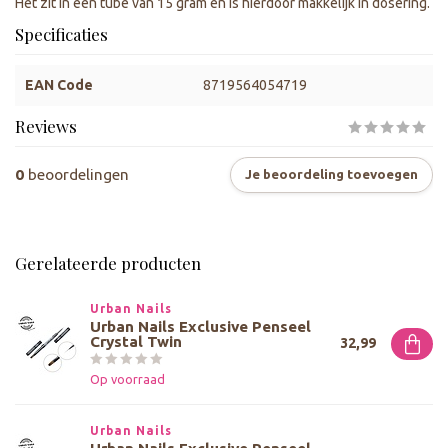
Het zit in een tube van 15 gram en is hierdoor makkelijk in dosering.
Specificaties
EAN Code
8719564054719
Reviews
0
beoordelingen
Je beoordeling toevoegen
Gerelateerde producten
Urban Nails
Urban Nails Exclusive Penseel
Crystal Twin
32,99
Op voorraad
Urban Nails