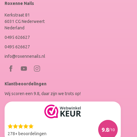
Roxenne Nails
Kerkstraat 81
6031 CG Nederweert
Nederland
0495 626627
0495 626627
info@roxennenails.nl
Bezoek
Bezoek
RoxenneNails
RoxenneNails
Klantbeoordelingen
op
op
Wij scoren een 9.8, daar zijn we trots op!
Facebook
Instagram
Reviews
Roxenne
Nails
Web
9.8
/10
Winkel
278+ beoordelingen