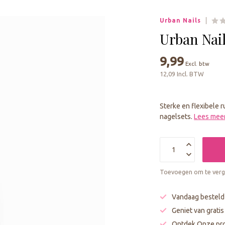
geselecteerde
zoekresultaat
Urban Nails
te
gaan.
Urban Nail
Als
u
9,99
Excl. btw
met
12,09 Incl. BTW
aanraaktoetsen
werkt,
kunt
Sterke en flexibele 
u
nagelsets.
Lees mee
touch-
en
swipetekens
gebruiken.
Toevoegen om te verge
Vandaag besteld
Geniet van grati
Ontdek Onze pro