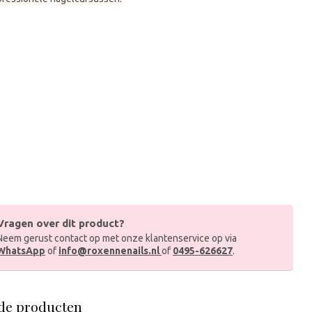
Vragen over dit product?
Neem gerust contact op met onze klantenservice op via
WhatsApp
of
info@roxennenails.nl
of
0495-626627
.
de producten