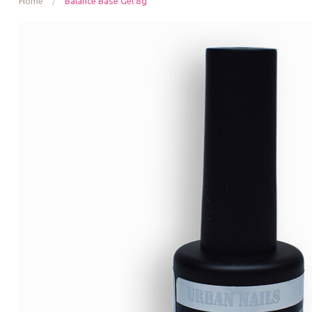
Home
/
Balance Base Gel 8g