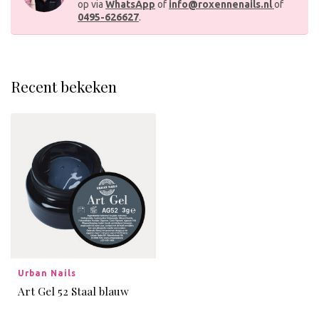
op via
WhatsApp
of
info@roxennenails.nl
of
0495-626627
.
Recent bekeken
Urban Nails
Art Gel 52 Staal blauw