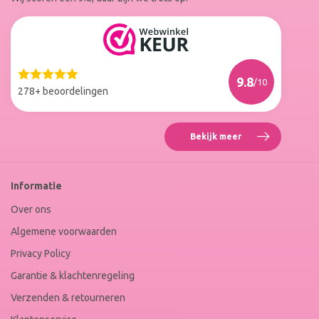
Facebook
Instagram
Reviews
Roxenne
Nails
Web
9.8
/10
Winkel
278+ beoordelingen
Keur
Bekijk meer
Reviews
Roxenne
Nails
Web
Informatie
Winkel
Keur
Over ons
Algemene voorwaarden
Privacy Policy
Garantie & klachtenregeling
Verzenden & retourneren