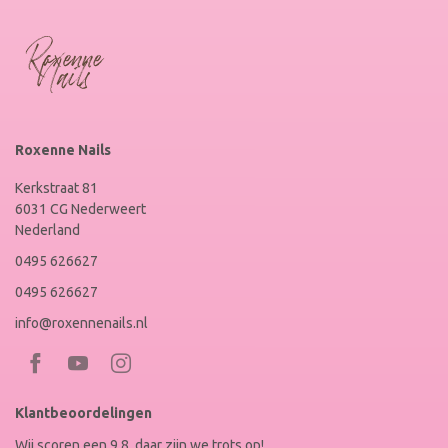
Roxenne Nails
Kerkstraat 81
6031 CG Nederweert
Nederland
0495 626627
0495 626627
info@roxennenails.nl
Bezoek
Bezoek
RoxenneNails
RoxenneNails
Klantbeoordelingen
op
op
Wij scoren een 9.8, daar zijn we trots op!