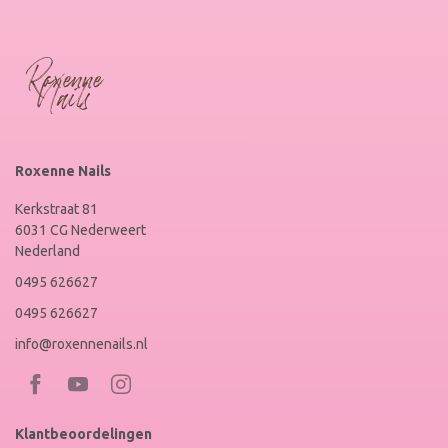
Roxenne Nails
Kerkstraat 81
6031 CG Nederweert
Nederland
0495 626627
0495 626627
info@roxennenails.nl
Bezoek
Bezoek
RoxenneNails
RoxenneNails
Klantbeoordelingen
op
op