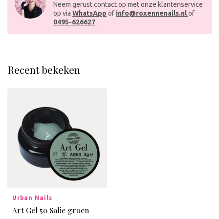
Neem gerust contact op met onze klantenservice
op via
WhatsApp
of
info@roxennenails.nl
of
0495-626627
.
Recent bekeken
Urban Nails
Art Gel 50 Salie groen