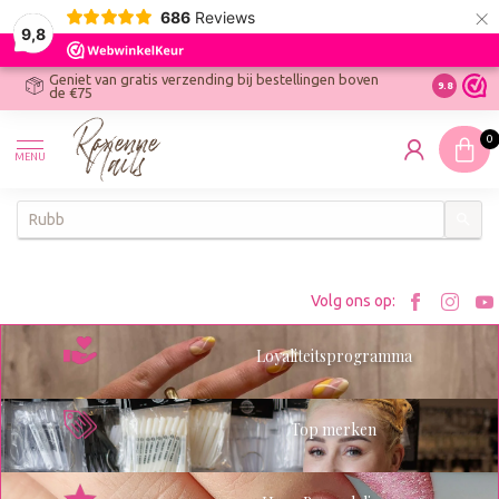
×
686
Reviews
9,8
Geniet van gratis verzending bij bestellingen boven
R
Ontdek On
9.8
de €75
R
N
0
W
MENU
W
K
Bezoe
Bez
Volg ons op:
Roxenn
Rox
Loyaliteitsprogramma
op
op
Facebo
Ins
Top merken