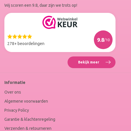
Wij scoren een 9.8, daar zijn we trots op!
Facebook
Instagram
Reviews
Roxenne
Nails
Web
9.8
/10
Winkel
278+ beoordelingen
Keur
Bekijk meer
Reviews
Roxenne
Nails
Web
Informatie
Winkel
Keur
Over ons
Algemene voorwaarden
Privacy Policy
Garantie & klachtenregeling
Verzenden & retourneren