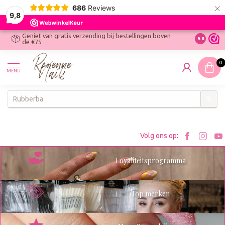
×
686
Reviews
9,8
Geniet van gratis verzending bij bestellingen boven
R
Ontdek On
9.8
de €75
R
N
0
W
MENU
W
K
Bezoe
Bez
Volg ons op:
Roxenn
Rox
Loyaliteitsprogramma
op
op
Facebo
Ins
Top merken