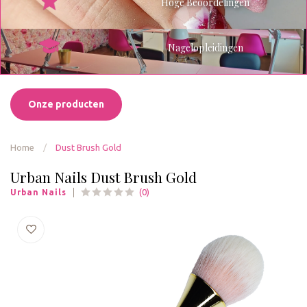
Hoge Beoordelingen
Nagelopleidingen
Onze producten
Home
/
Dust Brush Gold
Urban Nails Dust Brush Gold
(0)
Urban Nails