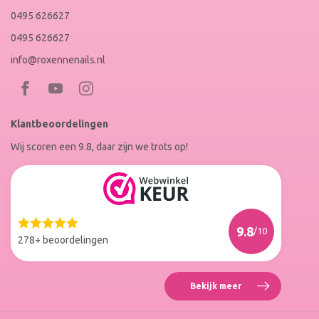
0495 626627
0495 626627
info@roxennenails.nl
Bezoek
Bezoek
RoxenneNails
RoxenneNails
Klantbeoordelingen
op
op
Wij scoren een 9.8, daar zijn we trots op!
Facebook
Instagram
Reviews
Roxenne
Nails
Web
9.8
/10
Winkel
278+ beoordelingen
Keur
Bekijk meer
Reviews
Roxenne
Nails