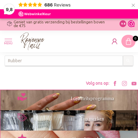
×
686
Reviews
9,8
Geniet van gratis verzending bij bestellingen boven
R
Ontdek On
9.8
de €75
R
N
0
W
MENU
W
K
Bezoe
Bez
Volg ons op:
Roxenn
Rox
Loyaliteitsprogramma
op
op
Facebo
Ins
Top merken