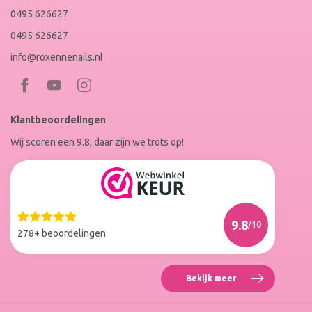
0495 626627
0495 626627
info@roxennenails.nl
Bezoek
Bezoek
RoxenneNails
RoxenneNails
Klantbeoordelingen
op
op
Wij scoren een 9.8, daar zijn we trots op!
Facebook
Instagram
Reviews
Roxenne
Nails
Web
9.8
/10
Winkel
278+ beoordelingen
Keur
Bekijk meer
Reviews
Roxenne
Nails