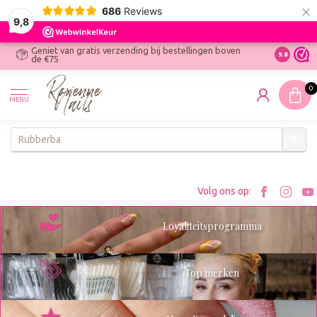
×
686
Reviews
9,8
Geniet van gratis verzending bij bestellingen boven
R
Ontdek On
9.8
de €75
R
N
0
W
MENU
W
K
Bezoe
Bez
Volg ons op:
Roxenn
Rox
Loyaliteitsprogramma
op
op
Facebo
Ins
Top merken