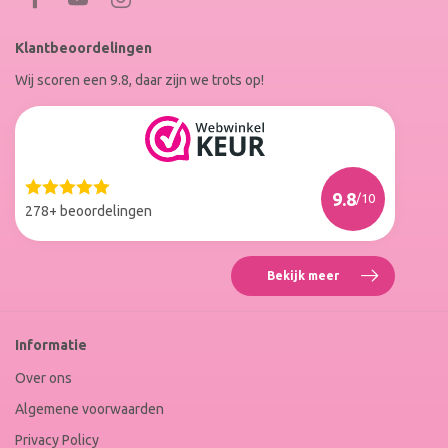
RoxenneNails
RoxenneNails
Klantbeoordelingen
op
op
Wij scoren een 9.8, daar zijn we trots op!
Facebook
Instagram
Reviews
Roxenne
Nails
Web
9.8
/10
Winkel
278+ beoordelingen
Keur
Bekijk meer
Reviews
Roxenne
Nails
Web
Informatie
Winkel
Keur
Over ons
Algemene voorwaarden
Privacy Policy