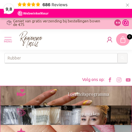
×
686
Reviews
9,8
Geniet van gratis verzending bij bestellingen boven
R
Ontdek On
9.8
de €75
R
N
0
W
MENU
W
K
Bezoe
Bez
Volg ons op:
Roxenn
Rox
Loyaliteitsprogramma
op
op
Facebo
Ins
Top merken