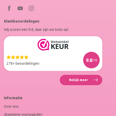
Bezoek
Bezoek
RoxenneNails
RoxenneNails
Klantbeoordelingen
op
op
Wij scoren een 9.8, daar zijn we trots op!
Facebook
Instagram
Reviews
Roxenne
Nails
Web
9.8
/10
Winkel
278+ beoordelingen
Keur
Bekijk meer
Reviews
Roxenne
Nails
Web
Informatie
Winkel
Keur
Over ons
Algemene voorwaarden