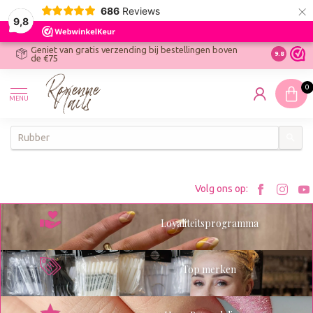
×
686
Reviews
9,8
Geniet van gratis verzending bij bestellingen boven
R
Ontdek On
9.8
de €75
R
N
0
W
MENU
W
K
Bezoe
Bez
Volg ons op:
Roxenn
Rox
Loyaliteitsprogramma
op
op
Facebo
Ins
Top merken