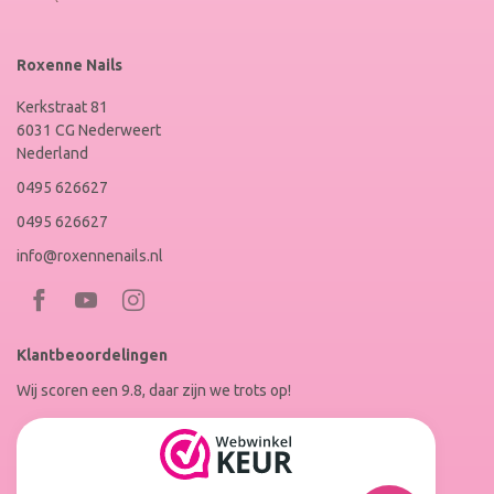
Roxenne Nails
Kerkstraat 81
6031 CG Nederweert
Nederland
0495 626627
0495 626627
info@roxennenails.nl
Bezoek
Bezoek
RoxenneNails
RoxenneNails
Klantbeoordelingen
op
op
Wij scoren een 9.8, daar zijn we trots op!
Facebook
Instagram
Reviews
Roxenne
Nails