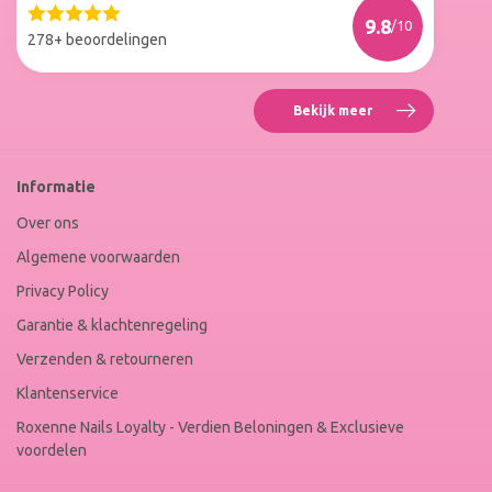
Web
9.8
/10
Winkel
278+ beoordelingen
Keur
Bekijk meer
Reviews
Roxenne
Nails
Web
Informatie
Winkel
Keur
Over ons
Algemene voorwaarden
Privacy Policy
Garantie & klachtenregeling
Verzenden & retourneren
Klantenservice
Roxenne Nails Loyalty - Verdien Beloningen & Exclusieve
voordelen