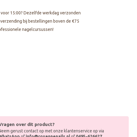
 voor 15:00? Dezelfde werkdag verzonden
s verzending bij bestellingen boven de €75
fessionele nagelcursussen!
Vragen over dit product?
Neem gerust contact op met onze klantenservice op via
WhatsApp
of
info@roxennenails.nl
of
0495-626627
.