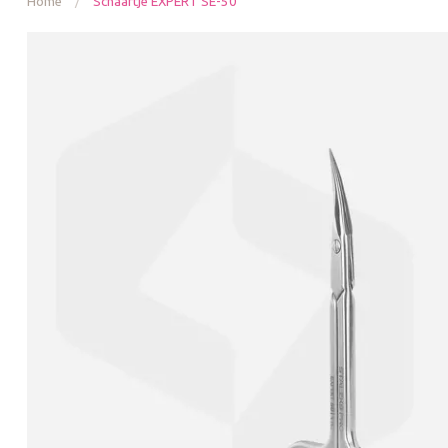
Home
/
Schaartje EXPERT SE-50