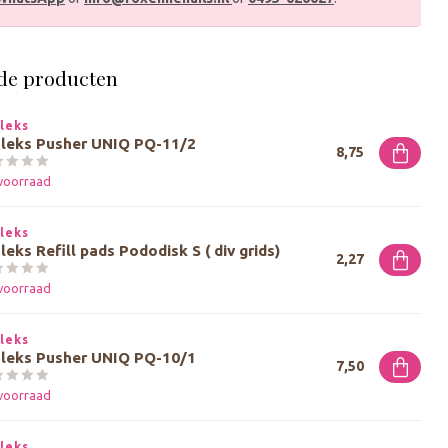
de producten
leks
aleks Pusher UNIQ PQ-11/2
8,75
voorraad
leks
leks Refill pads Pododisk S ( div grids)
2,27
voorraad
leks
aleks Pusher UNIQ PQ-10/1
7,50
voorraad
leks