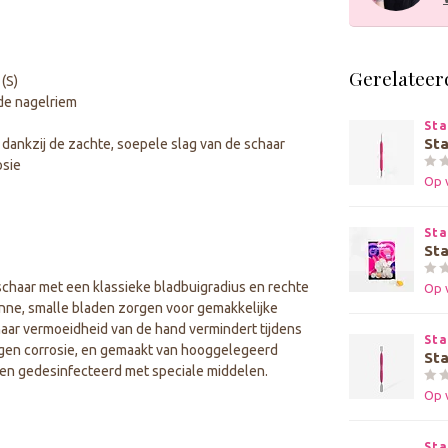
Gerelateer
(S)
de nagelriem
Sta
St
dankzij de zachte, soepele slag van de schaar
osie
Op 
Sta
Sta
chaar met een klassieke bladbuigradius en rechte
Op 
unne, smalle bladen zorgen voor gemakkelijke
chaar vermoeidheid van de hand vermindert tijdens
Sta
tegen corrosie, en gemaakt van hooggelegeerd
St
orden gedesinfecteerd met speciale middelen.
Op 
Sta