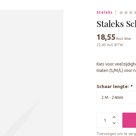
geselecteerde
zoekresultaat
Staleks
te
gaan.
Staleks S
Als
u
18,55
Excl. btw
met
22,45 Incl. BTW
aanraaktoetsen
werkt,
kunt
Kies voor veelzijdigh
u
maten (S/M/L) voor 
touch-
en
swipetekens
Schaar lengte:
*
gebruiken.
Toevoegen om te verge