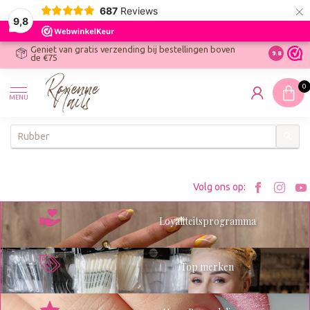
×
687
Reviews
9,8
Geniet van gratis verzending bij bestellingen boven
R
Ontdek On
9.8
de €75
R
N
0
W
MENU
W
K
Bezoe
Bez
Volg ons op:
Roxenn
Rox
Loyaliteitsprogramma
op
op
Facebo
Ins
Top merken