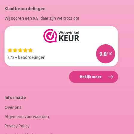
RoxenneNails
RoxenneNails
Klantbeoordelingen
op
op
Wij scoren een 9.8, daar zijn we trots op!
Facebook
Instagram
Reviews
Roxenne
Nails
Web
9.8
/10
Winkel
278+ beoordelingen
Keur
Bekijk meer
Reviews
Roxenne
Nails
Web
Informatie
Winkel
Keur
Over ons
Algemene voorwaarden
Privacy Policy