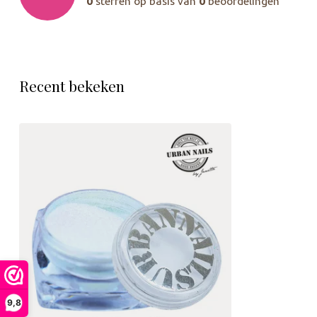
0
sterren op basis van
0
beoordelingen
Recent bekeken
9,8