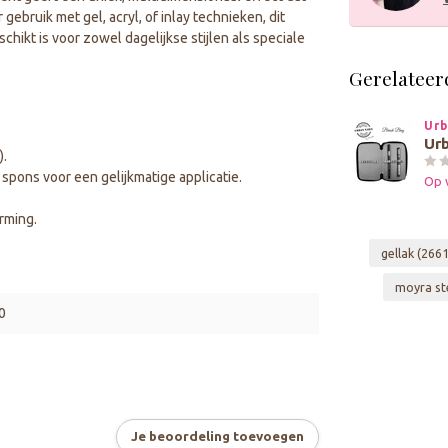
ebruik met gel, acryl, of inlay technieken, dit
hikt is voor zowel dagelijkse stijlen als speciale
Gerelateer
Urb
Urb
).
spons voor een gelijkmatige applicatie.
Op 
rming.
gellak
(2661
moyra st
0
Je beoordeling toevoegen