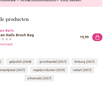
de producten
an Nails
an Nails Brush Bag
19,99
voorraad
)
gelpolish
(2668)
groothandel
(2657)
limburg
(2657)
empelplaat
(2657)
nagelproducten
(2659)
nailart
(2657)
urbannails
(2657)