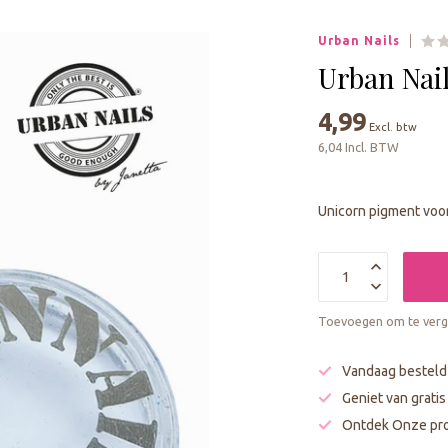
geselecteerde
zoekresultaat
Urban Nails
te
gaan.
Urban Nai
Als
u
4,99
Excl. btw
met
6,04 Incl. BTW
aanraaktoetsen
werkt,
kunt
Unicorn pigment voo
u
touch-
en
swipetekens
gebruiken.
Toevoegen om te verge
Vandaag besteld
Geniet van grati
Ontdek Onze pro