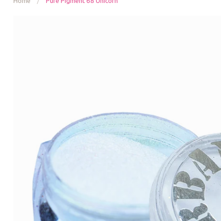
Home
/
Pure Pigment 68 Unicorn