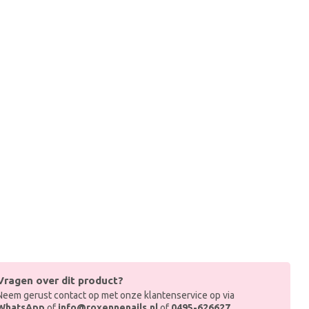
Vragen over dit product?
Neem gerust contact op met onze klantenservice op via
WhatsApp
of
info@roxennenails.nl
of
0495-626627
.