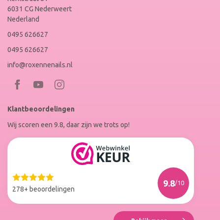
6031 CG Nederweert
Nederland
0495 626627
0495 626627
info@roxennenails.nl
Bezoek
Bezoek
RoxenneNails
RoxenneNails
Klantbeoordelingen
op
op
Wij scoren een 9.8, daar zijn we trots op!
Facebook
Instagram
Reviews
Roxenne
Nails
Web
9.8
/10
Winkel
278+ beoordelingen
Keur