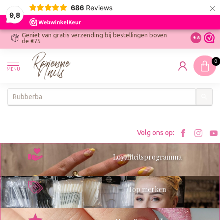
×
686
Reviews
9,8
Geniet van gratis verzending bij bestellingen boven
R
Ontdek On
9.8
de €75
R
N
0
W
MENU
W
K
Bezoe
Bez
Volg ons op:
Roxenn
Rox
Loyaliteitsprogramma
op
op
Facebo
Ins
Top merken