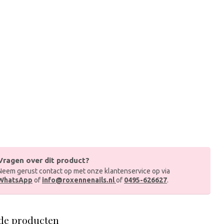
Vragen over dit product?
Neem gerust contact op met onze klantenservice op via
WhatsApp
of
info@roxennenails.nl
of
0495-626627
.
de producten