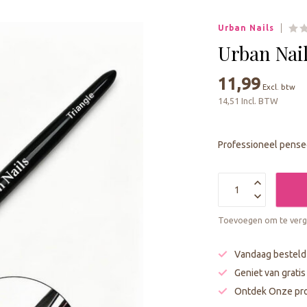
geselecteerde
zoekresultaat
Urban Nails
te
gaan.
Urban Nai
Als
u
11,99
Excl. btw
met
14,51 Incl. BTW
aanraaktoetsen
werkt,
kunt
Professioneel pense
u
touch-
en
swipetekens
gebruiken.
Toevoegen om te verge
Vandaag besteld
Geniet van grati
Ontdek Onze pro