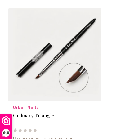
Urban Nails
Ordinary Triangle
9,8
Professioneel penseel met een