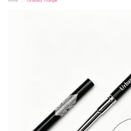
Home
/
Ordinary Triangle