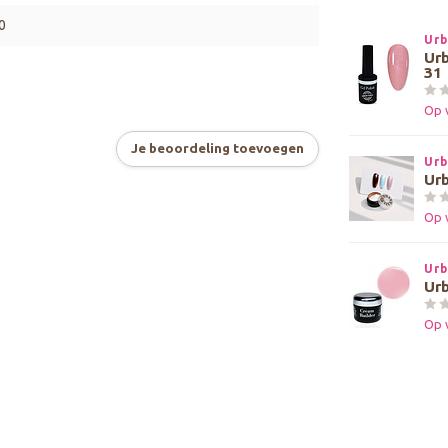
0
Urb
Urb
31
Op 
Je beoordeling toevoegen
Urb
Urb
Op 
Urb
Urb
Op 