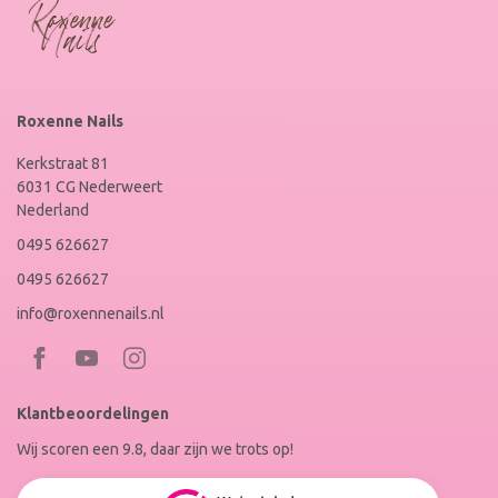
Roxenne Nails
Kerkstraat 81
6031 CG Nederweert
Nederland
0495 626627
0495 626627
info@roxennenails.nl
Bezoek
Bezoek
RoxenneNails
RoxenneNails
Klantbeoordelingen
op
op
Wij scoren een 9.8, daar zijn we trots op!
Facebook
Instagram