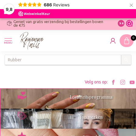
×
686
Reviews
9,8
Geniet van gratis verzending bij bestellingen boven
R
Ontdek On
9.8
de €75
R
N
0
W
MENU
W
K
Bezoe
Bez
Volg ons op:
Roxenn
Rox
Loyaliteitsprogramma
op
op
Facebo
Ins
Top merken