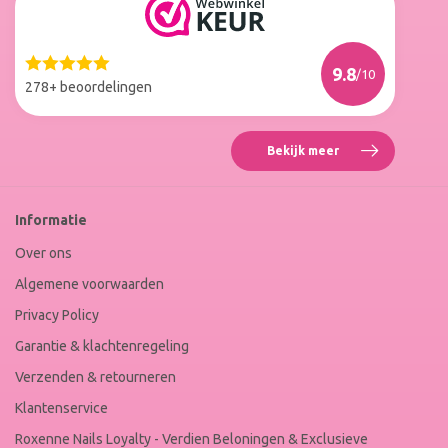
Reviews
Roxenne
Nails
Web
9.8
/10
Winkel
278+ beoordelingen
Keur
Bekijk meer
Reviews
Roxenne
Nails
Web
Informatie
Winkel
Keur
Over ons
Algemene voorwaarden
Privacy Policy
Garantie & klachtenregeling
Verzenden & retourneren
Klantenservice
Roxenne Nails Loyalty - Verdien Beloningen & Exclusieve