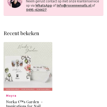
Neem gerust contact op met onze klantenservice
op via
WhatsApp
of
info@roxennenails.nl
of
0495-626627
.
Recent bekeken
Moyra
Norka €™s Garden -
Inspirations for Nail