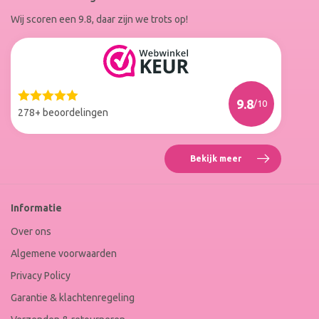
op
op
Wij scoren een 9.8, daar zijn we trots op!
Facebook
Instagram
Reviews
Roxenne
Nails
Web
9.8
/10
Winkel
278+ beoordelingen
Keur
Bekijk meer
Reviews
Roxenne
Nails
Web
Informatie
Winkel
Keur
Over ons
Algemene voorwaarden
Privacy Policy
Garantie & klachtenregeling