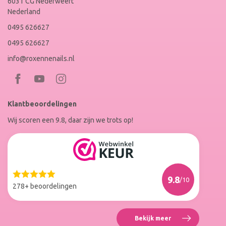
6031 CG Nederweert
Nederland
0495 626627
0495 626627
info@roxennenails.nl
Bezoek
Bezoek
RoxenneNails
RoxenneNails
Klantbeoordelingen
op
op
Wij scoren een 9.8, daar zijn we trots op!
Facebook
Instagram
Reviews
Roxenne
Nails
Web
9.8
/10
Winkel
278+ beoordelingen
Keur
Bekijk meer
Reviews