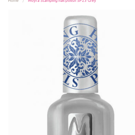
Home
/
Moyra Stamping nail polish SP23 Grey