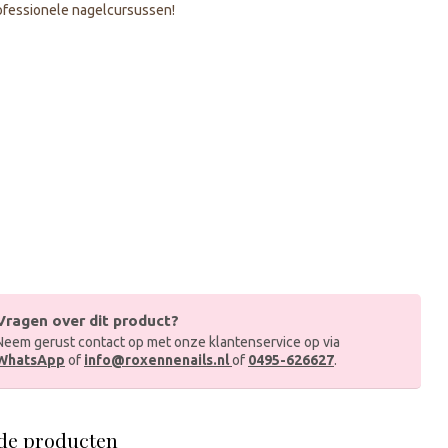
fessionele nagelcursussen!
Vragen over dit product?
Neem gerust contact op met onze klantenservice op via
WhatsApp
of
info@roxennenails.nl
of
0495-626627
.
de producten