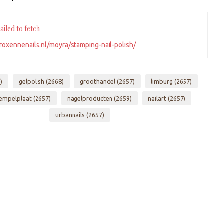
iled to fetch
roxennenails.nl/moyra/stamping-nail-polish/
)
gelpolish
(2668)
groothandel
(2657)
limburg
(2657)
empelplaat
(2657)
nagelproducten
(2659)
nailart
(2657)
urbannails
(2657)