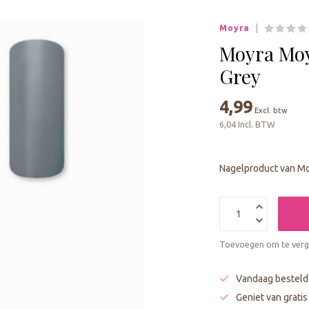
geselecteerde
zoekresultaat
Moyra
te
gaan.
Moyra Moy
Als
Grey
u
met
4,99
aanraaktoetsen
Excl. btw
werkt,
6,04 Incl. BTW
kunt
u
touch-
Nagelproduct van Moy
en
swipetekens
gebruiken.
Toevoegen om te verge
Vandaag besteld
Geniet van grati