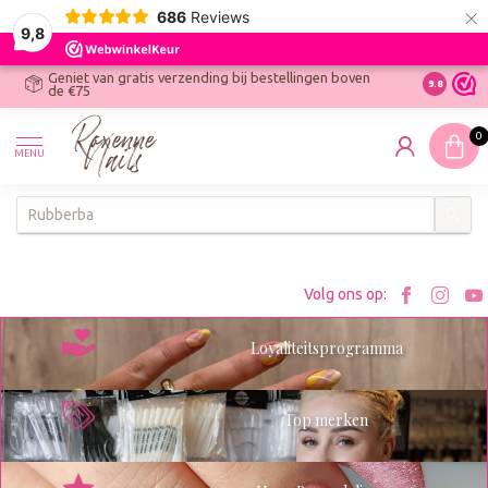
×
686
Reviews
9,8
Geniet van gratis verzending bij bestellingen boven
R
Ontdek On
9.8
de €75
R
N
0
W
MENU
W
K
Bezoe
Bez
Volg ons op:
Roxenn
Rox
Loyaliteitsprogramma
op
op
Facebo
Ins
Top merken