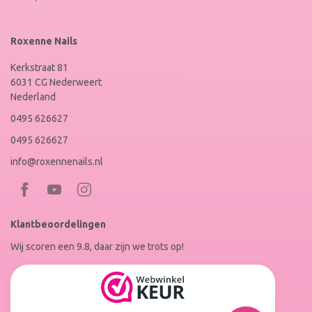
Roxenne Nails
Kerkstraat 81
6031 CG Nederweert
Nederland
0495 626627
0495 626627
info@roxennenails.nl
Bezoek
Bezoek
RoxenneNails
RoxenneNails
Klantbeoordelingen
op
op
Wij scoren een 9.8, daar zijn we trots op!
Facebook
Instagram
Reviews
Roxenne
Nails