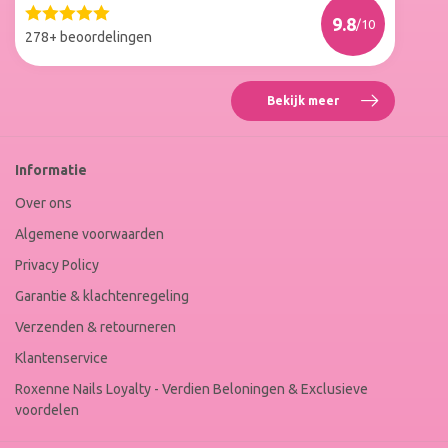
Web
9.8
/10
Winkel
278+ beoordelingen
Keur
Bekijk meer
Reviews
Roxenne
Nails
Web
Informatie
Winkel
Keur
Over ons
Algemene voorwaarden
Privacy Policy
Garantie & klachtenregeling
Verzenden & retourneren
Klantenservice
Roxenne Nails Loyalty - Verdien Beloningen & Exclusieve
voordelen