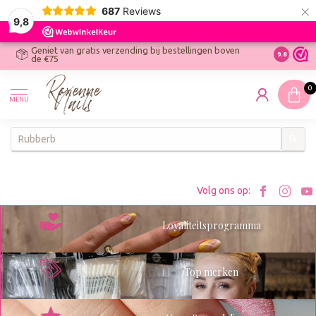
×
687
Reviews
9,8
Geniet van gratis verzending bij bestellingen boven
R
Ontdek On
9.8
de €75
R
N
0
W
MENU
W
K
Bezoe
Bez
Volg ons op:
Roxenn
Rox
Loyaliteitsprogramma
op
op
Facebo
Ins
Top merken