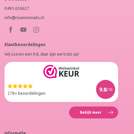
0495 626627
info@roxennenails.nl
Bezoek
Bezoek
RoxenneNails
RoxenneNails
Klantbeoordelingen
op
op
Wij scoren een 9.8, daar zijn we trots op!
Facebook
Instagram
Reviews
Roxenne
Nails
Web
9.8
/10
Winkel
278+ beoordelingen
Keur
Bekijk meer
Reviews
Roxenne
Nails
Web
Informatie
Winkel