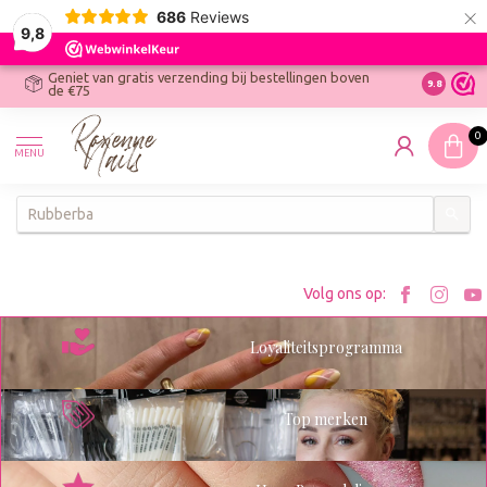
×
686
Reviews
9,8
Geniet van gratis verzending bij bestellingen boven
R
Ontdek On
9.8
de €75
R
N
0
W
MENU
W
K
Bezoe
Bez
Volg ons op:
Roxenn
Rox
Loyaliteitsprogramma
op
op
Facebo
Ins
Top merken