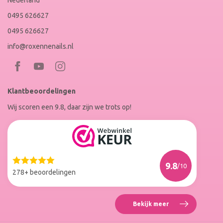
Nederland
0495 626627
0495 626627
info@roxennenails.nl
Bezoek
Bezoek
RoxenneNails
RoxenneNails
Klantbeoordelingen
op
op
Wij scoren een 9.8, daar zijn we trots op!
Facebook
Instagram
Reviews
Roxenne
Nails
Web
9.8
/10
Winkel
278+ beoordelingen
Keur
Bekijk meer
Reviews
Roxenne
Nails