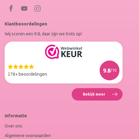
Bezoek
Bezoek
RoxenneNails
RoxenneNails
Klantbeoordelingen
op
op
Wij scoren een 9.8, daar zijn we trots op!
Facebook
Instagram
Reviews
Roxenne
Nails
Web
9.8
/10
Winkel
278+ beoordelingen
Keur
Bekijk meer
Reviews
Roxenne
Nails
Web
Informatie
Winkel
Keur
Over ons
Algemene voorwaarden