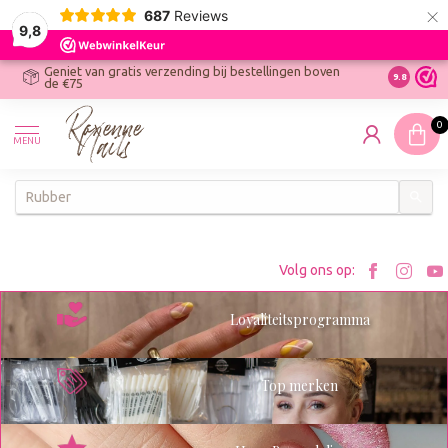
×
687
Reviews
9,8
Geniet van gratis verzending bij bestellingen boven
R
Ontdek On
9.8
de €75
R
N
0
W
MENU
W
K
Bezoe
Bez
Volg ons op:
Roxenn
Rox
Loyaliteitsprogramma
op
op
Facebo
Ins
Top merken