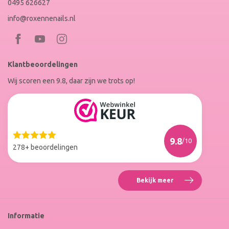
0495 626627
info@roxennenails.nl
Bezoek
Bezoek
RoxenneNails
RoxenneNails
Klantbeoordelingen
op
op
Wij scoren een 9.8, daar zijn we trots op!
Facebook
Instagram
Reviews
Roxenne
Nails
Web
9.8
/10
Winkel
278+ beoordelingen
Keur
Bekijk meer
Reviews
Roxenne
Nails
Web
Informatie
Winkel
Keur