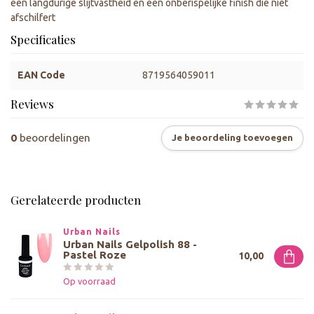
een langdurige slijtvastheid en een onberispelijke finish die niet
afschilfert
Specificaties
EAN Code
8719564059011
Reviews
0
beoordelingen
Je beoordeling toevoegen
Gerelateerde producten
Urban Nails
Urban Nails Gelpolish 88 -
Pastel Roze
10,00
Op voorraad