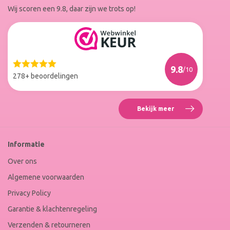
Wij scoren een 9.8, daar zijn we trots op!
Facebook
Instagram
Reviews
Roxenne
Nails
Web
9.8
/10
Winkel
278+ beoordelingen
Keur
Bekijk meer
Reviews
Roxenne
Nails
Web
Informatie
Winkel
Keur
Over ons
Algemene voorwaarden
Privacy Policy
Garantie & klachtenregeling
Verzenden & retourneren