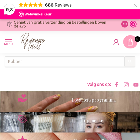
×
686
Reviews
9,8
Geniet van gratis verzending bij bestellingen boven
R
Ontdek On
9.8
de €75
R
N
0
W
MENU
W
K
Bezoe
Bez
Volg ons op:
Roxenn
Rox
Loyaliteitsprogramma
op
op
Facebo
Ins
Top merken