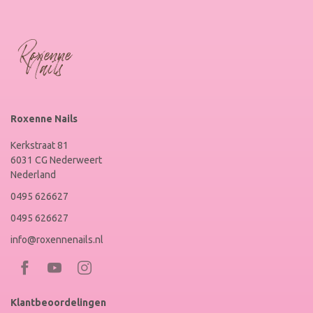
Roxenne Nails
Kerkstraat 81
6031 CG Nederweert
Nederland
0495 626627
0495 626627
info@roxennenails.nl
Bezoek
Bezoek
RoxenneNails
RoxenneNails
Klantbeoordelingen
op
op