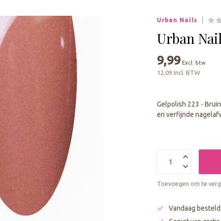
geselecteerde
zoekresultaat
Urban Nails
te
gaan.
Urban Nail
Als
u
9,99
Excl. btw
met
12,09 Incl. BTW
aanraaktoetsen
werkt,
kunt
Gelpolish 223 - Brui
u
en verfijnde nagelaf
touch-
en
swipetekens
gebruiken.
Toevoegen om te verge
Vandaag besteld