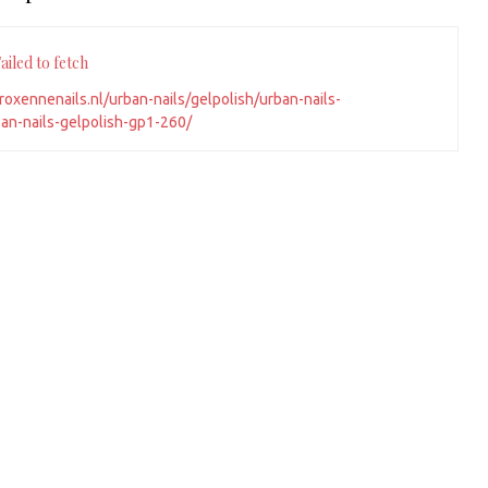
iled to fetch
roxennenails.nl/urban-nails/gelpolish/urban-nails-
ban-nails-gelpolish-gp1-260/