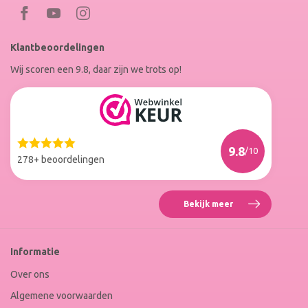
Bezoek
Bezoek
RoxenneNails
RoxenneNails
Klantbeoordelingen
op
op
Wij scoren een 9.8, daar zijn we trots op!
Facebook
Instagram
Reviews
Roxenne
Nails
Web
9.8
/10
Winkel
278+ beoordelingen
Keur
Bekijk meer
Reviews
Roxenne
Nails
Web
Informatie
Winkel
Keur
Over ons
Algemene voorwaarden