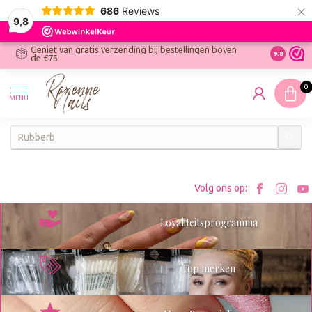
×
686
Reviews
9,8
Geniet van gratis verzending bij bestellingen boven
R
Ontdek On
9.8
de €75
R
N
0
W
MENU
W
K
Bezoe
Bez
Volg ons op:
Roxenn
Rox
Loyaliteitsprogramma
op
op
Facebo
Ins
Top merken