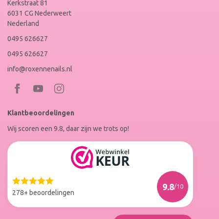
Kerkstraat 81
6031 CG Nederweert
Nederland
0495 626627
0495 626627
info@roxennenails.nl
Bezoek
Bezoek
RoxenneNails
RoxenneNails
Klantbeoordelingen
op
op
Wij scoren een 9.8, daar zijn we trots op!
Facebook
Instagram
Reviews
Roxenne
Nails
Web
9.8
/10
Winkel
278+ beoordelingen
Keur