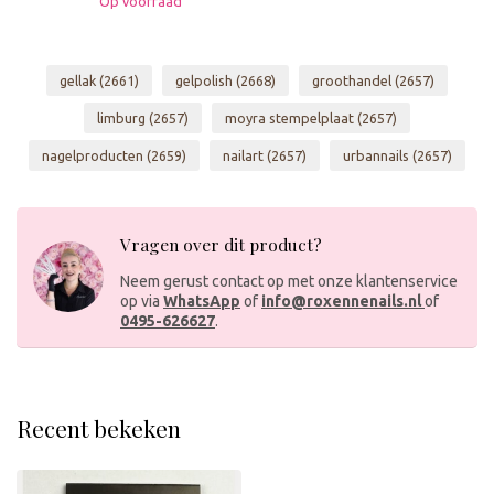
Op voorraad
gellak
(2661)
gelpolish
(2668)
groothandel
(2657)
limburg
(2657)
moyra stempelplaat
(2657)
nagelproducten
(2659)
nailart
(2657)
urbannails
(2657)
Vragen over dit product?
Neem gerust contact op met onze klantenservice
op via
WhatsApp
of
info@roxennenails.nl
of
0495-626627
.
Recent bekeken