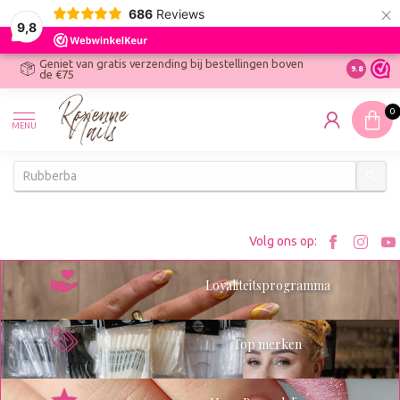
×
686
Reviews
9,8
Geniet van gratis verzending bij bestellingen boven
R
Ontdek On
9.8
de €75
R
N
0
W
MENU
W
K
Bezoe
Bez
Volg ons op:
Roxenn
Rox
Loyaliteitsprogramma
op
op
Facebo
Ins
Top merken