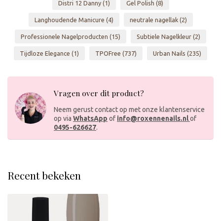
Distri 12 Danny
(1)
Gel Polish
(8)
Langhoudende Manicure
(4)
neutrale nagellak
(2)
Professionele Nagelproducten
(15)
Subtiele Nagelkleur
(2)
Tijdloze Elegance
(1)
TPOFree
(737)
Urban Nails
(235)
Vragen over dit product?
Neem gerust contact op met onze klantenservice
op via
WhatsApp
of
info@roxennenails.nl
of
0495-626627
.
Recent bekeken