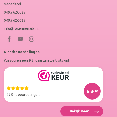
Nederland
0495 626627
0495 626627
info@roxennenails.nl
Bezoek
Bezoek
RoxenneNails
RoxenneNails
Klantbeoordelingen
op
op
Wij scoren een 9.8, daar zijn we trots op!
Facebook
Instagram
Reviews
Roxenne
Nails
Web
9.8
/10
Winkel
278+ beoordelingen
Keur
Bekijk meer
Reviews
Roxenne