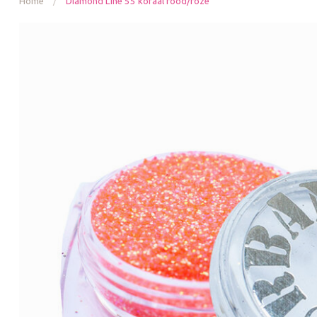
Home
/
Diamond Line 55 koraal rood/roze