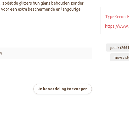
ag, zodat de glitters hun glans behouden zonder
Gel voor een extra beschermende en langdurige
TypeError: Fa
https://www.r
gellak
(2661
4
moyra st
Je beoordeling toevoegen