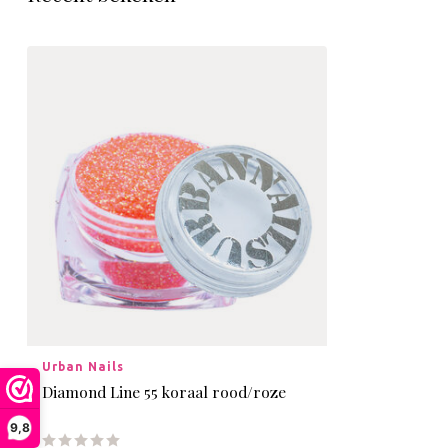
Urban Nails
Diamond Line 55 koraal rood/roze
9,8