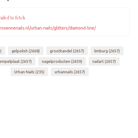
iled to fetch
oxennenails.nl/urban-nails/glitters/diamond-line/
)
gelpolish
(2668)
groothandel
(2657)
limburg
(2657)
empelplaat
(2657)
nagelproducten
(2659)
nailart
(2657)
Urban Nails
(235)
urbannails
(2657)