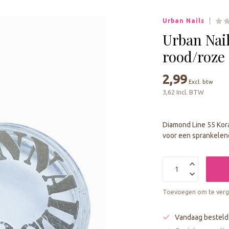
geselecteerde
zoekresultaat
Urban Nails
te
gaan.
Urban Nai
Als
rood/roze
u
met
2,99
aanraaktoetsen
Excl. btw
werkt,
3,62 Incl. BTW
kunt
u
touch-
Diamond Line 55 Koraa
en
voor een sprankelend
swipetekens
gebruiken.
Toevoegen om te verge
Vandaag besteld