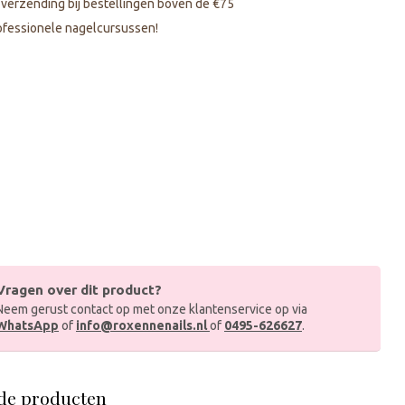
s verzending bij bestellingen boven de €75
fessionele nagelcursussen!
Vragen over dit product?
Neem gerust contact op met onze klantenservice op via
WhatsApp
of
info@roxennenails.nl
of
0495-626627
.
de producten